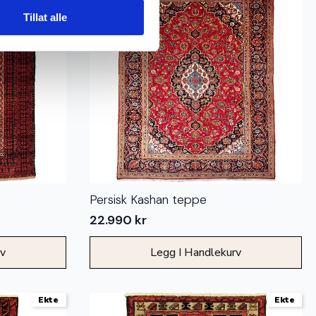
Tillat alle
Persisk Kashan teppe
22.990
kr
rv
Legg I Handlekurv
Ekte
Ekte