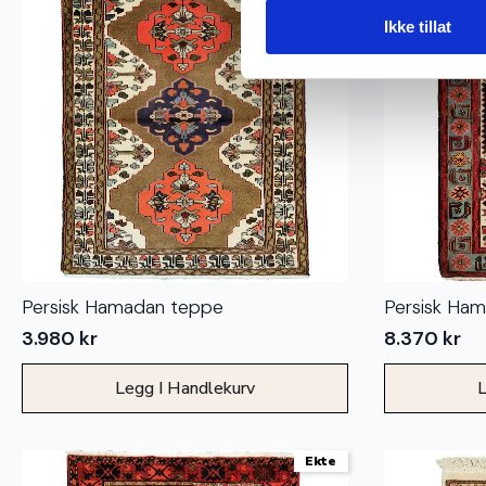
Ikke tillat
Persisk Hamadan teppe
Persisk Ha
3.980
kr
8.370
kr
Legg I Handlekurv
L
Ekte