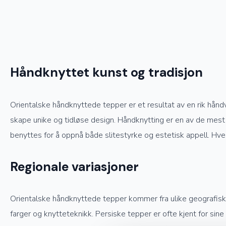
Håndknyttet kunst og tradisjon
Orientalske håndknyttede tepper er et resultat av en rik hånd
skape unike og tidløse design. Håndknytting er en av de mest 
benyttes for å oppnå både slitestyrke og estetisk appell. Hve
Regionale variasjoner
Orientalske håndknyttede tepper kommer fra ulike geografiske o
farger og knytteteknikk. Persiske tepper er ofte kjent for sin