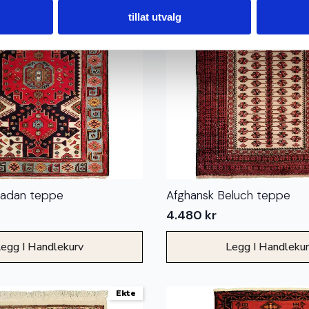
tillat utvalg
madan teppe
Afghansk Beluch teppe
4.480
kr
egg I Handlekurv
Legg I Handleku
Ekte