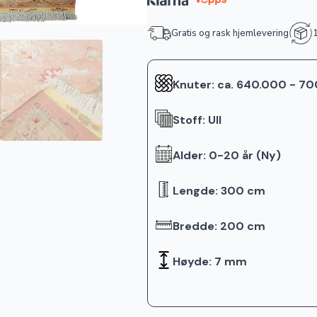
Gratis og rask hjemlevering
1
Knuter: ca. 640.000 - 7
Stoff: Ull
Alder: 0-20 år (Ny)
Lengde: 300 cm
Bredde: 200 cm
Høyde: 7 mm