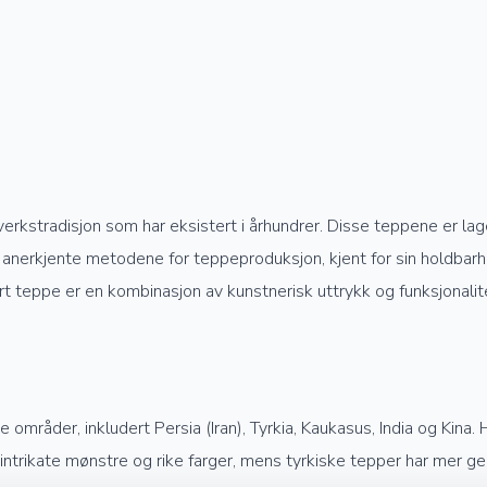
verkstradisjon som har eksistert i århundrer. Disse teppene er la
anerkjente metodene for teppeproduksjon, kjent for sin holdbarhet
rt teppe er en kombinasjon av kunstnerisk uttrykk og funksjonalit
mråder, inkludert Persia (Iran), Tyrkia, Kaukasus, India og Kina. 
e intrikate mønstre og rike farger, mens tyrkiske tepper har mer 