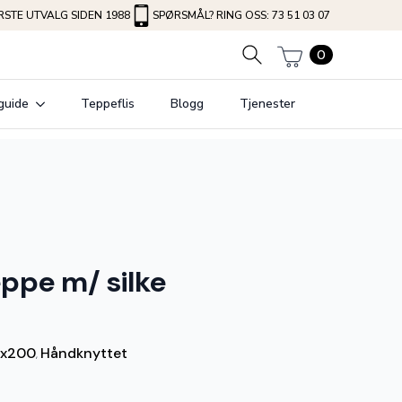
STE UTVALG SIDEN 1988
SPØRSMÅL? RING OSS: 73 51 03 07
0
guide
Teppeflis
Blogg
Tjenester
eppe m/ silke
x200
Håndknyttet
,