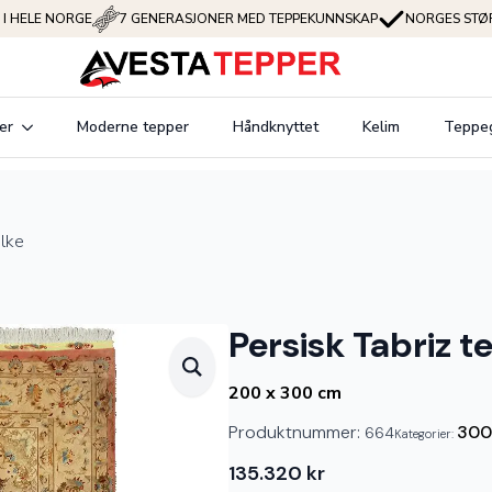
 I HELE NORGE
7 GENERASJONER MED TEPPEKUNNSKAP
NORGES STØR
er
Moderne tepper
Håndknyttet
Kelim
Teppe
ilke
Persisk Tabriz t
200 x 300 cm
Produktnummer:
300
664
Kategorier:
135.320
kr