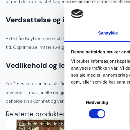
ut med delikate pastellfarger og inspirasjon fra tradisjonell kin
Verdsettelse og investering
Samtykke
Ekte håndknyttede orientalske tepper er ettertraktede samlerob
tid. Opprinnelse, materialvalg og knutetetthet spiller en stor 
Denne nettsiden bruker coo
Vi bruker informasjonskapsler
Vedlikehold og levetid
analysere trafikken vår. Vi 
sosiale medier, annonsering 
dem, eller som de har samlet
For å bevare et orientalsk håndknyttet teppe i god stand kreve
levetiden. Tradisjonelle rengjøringsmetoder, som å bruke snø t
Samtykkevalg
beholde sin skjønnhet og verdi.
Nødvendig
Relaterte produkter
Ekte