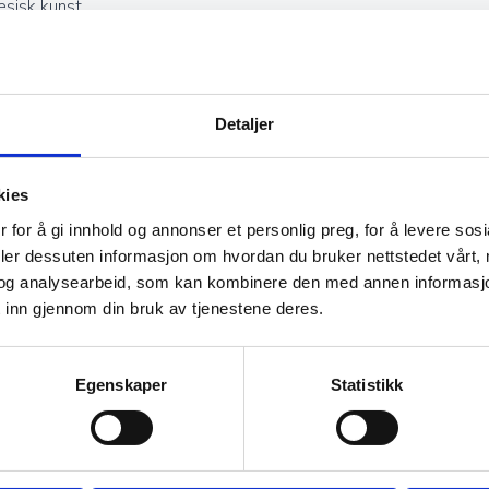
esisk kunst.
Detaljer
jekter og kan være en god investering. Jo høyere kvalitet og fine
rolle i vurderingen av et teppes verdi, og godt vedlikeholdte hånd
kies
 for å gi innhold og annonser et personlig preg, for å levere sos
deler dessuten informasjon om hvordan du bruker nettstedet vårt,
og analysearbeid, som kan kombinere den med annen informasjon d
 inn gjennom din bruk av tjenestene deres.
s riktig vedlikehold. Regelmessig støvsuging, beskyttelse mot dir
il å rense ulltepper, benyttes fortsatt i noen kulturer. Med godt 
Egenskaper
Statistikk
Ekte