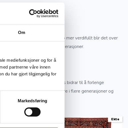
Om
re knytting et teppe har, desto mer verdifullt blir det over
knyttede tepper kan gå i arv i generasjoner.
iale mediefunksjoner og for å
 med partnerne våre innen
u har gjort tilgjengelig for
ekte sollys og profesjonell rens bidrar til å forlenge
stell kan et håndknyttet teppe vare i flere generasjoner og
Markedsføring
Ekte
Ekte