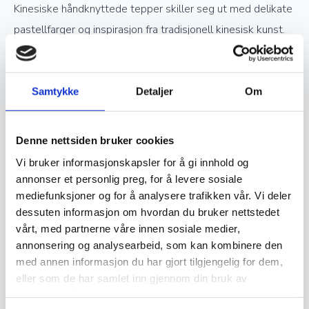
Kinesiske håndknyttede tepper skiller seg ut med delikate
pastellfarger og inspirasjon fra tradisjonell kinesisk kunst.
Verdsettelse og investering
Samtykke
Detaljer
Om
Ekte håndknyttede orientalske tepper er ettertraktede
samlerobjekter og kan være en god investering. Jo høyere
Denne nettsiden bruker cookies
kvalitet og finere knytting et teppe har, desto mer
Vi bruker informasjonskapsler for å gi innhold og
verdifullt blir det over tid. Opprinnelse, materialvalg og
annonser et personlig preg, for å levere sosiale
mediefunksjoner og for å analysere trafikken vår. Vi deler
knutetetthet spiller en stor rolle i vurderingen av et teppes
dessuten informasjon om hvordan du bruker nettstedet
verdi, og godt vedlikeholdte håndknyttede tepper kan gå i
vårt, med partnerne våre innen sosiale medier,
arv i generasjoner.
annonsering og analysearbeid, som kan kombinere den
med annen informasjon du har gjort tilgjengelig for dem,
eller som de har samlet inn gjennom din bruk av
Vedlikehold og levetid
tjenestene deres.