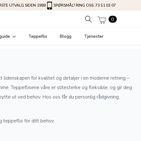
STE UTVALG SIDEN 1988
SPØRSMÅL? RING OSS: 73 51 03 07
0
guide
Teppeflis
Blogg
Tjenester
t lidenskapen for kvalitet og detaljer i en moderne retning –
emme. Teppeflisene våre er slitesterke og fleksible, og gir deg
bytte ut ved behov. Hos oss får du personlig rådgivning,
 teppeflis for ditt behov.