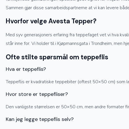
Sammen gjør disse samarbeidspartnerne at vi kan levere både 
Hvorfor velge Avesta Tepper?
Med syv generasjoners erfaring fra teppefaget vet vi hva kvalit
står inne for. Vi holder til i Kjøpmannsgata i Trondheim, men hj
Ofte stilte spørsmål om teppeflis
Hva er teppeflis?
Teppeflis er kvadratiske teppebiter (oftest 50×50 cm) som legg
Hvor store er teppefliser?
Den vanligste størrelsen er 50×50 cm, men andre formater finne
Kan jeg legge teppeflis selv?