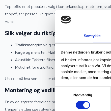
Teppeflis er et populært valg i kontorlandskap, møterom, skole
teppefliser passer like godt hjemme: på hjemmekontoret, i kje
vil ha.
Slik velger du riktig teppeflis
Samtykke
Trafikkmengde:
Velg en robust kvalitet til rom med mye 
Farge og mønster:
Mørke og melerte fliser skjuler smu
Denne nettsiden bruker coo
Akustikk:
Tykkere fliser demper lyd bedre – verdt å ten
Vi bruker informasjonskapsler
analysere trafikken vår. Vi 
Mulighet for utskifting:
Skal gulvet tåle søl og slitasje, 
sosiale medier, annonsering 
dem, eller som de har samlet
Usikker på hva som passer ditt rom? Vi gir deg gjerne personl
Montering og vedlikehold
Samtykkevalg
Nødvendig
En av de største fordelene med teppeflis er hvor enkelt det er
trenger sjelden spesialverktøy, og kappingen langs kantene er g