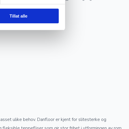
Tillat alle
 gulvet seg pent i mange år.
lpasset ulike behov. Danfloor er kjent for slitesterke og
leksible teppefliser som gir stor frihet i utformingen av rom.