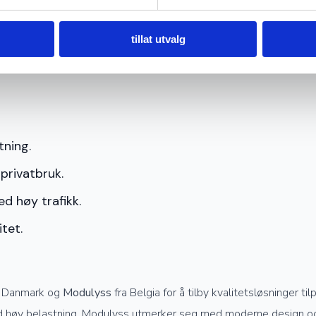
tillat utvalg
en gang, og bytt ut en enkelt flis hvis uhellet er ute. Slik holder
tning.
privatbruk.
d høy trafikk.
tet.
a Danmark og
Modulyss
fra Belgia for å tilby kvalitetsløsninger ti
ed høy belastning. Modulyss utmerker seg med moderne design og f