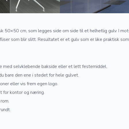
isk 50×50 cm, som legges side om side til et helhetlig gulv. I mot
ltfliser som blir slitt. Resultatet er et gulv som er like praktisk s
te med selvklebende bakside eller et lett festemiddel.
r du bare den ene i stedet for hele gulvet.
oner eller vis frem egen logo.
kt for kontor og næring.
 rom.
rundt.