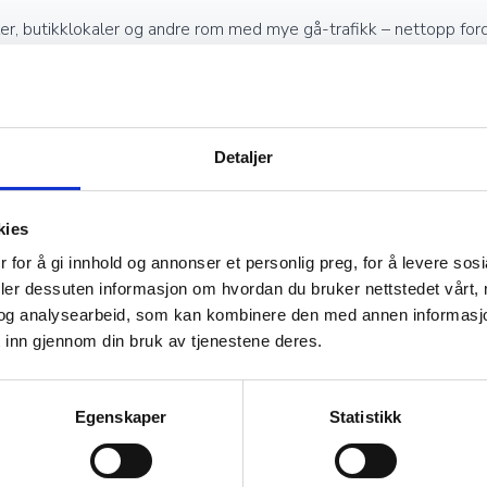
r, butikklokaler og andre rom med mye gå-trafikk – nettopp fordi 
llerstua, på barnerommet eller i trappa. Med teppeflis bestemmer
Detaljer
belastning, som kontor og fellesarealer.
ss godt, mens lyse toner åpner opp rommet.
kies
ke på i åpne kontorlandskap.
 for å gi innhold og annonser et personlig preg, for å levere sos
deler dessuten informasjon om hvordan du bruker nettstedet vårt,
er det gull verdt å kunne bytte enkeltfliser.
og analysearbeid, som kan kombinere den med annen informasjon d
 inn gjennom din bruk av tjenestene deres.
ig rådgivning –
kontakt oss
eller ring 73 51 03 07.
Egenskaper
Statistikk
 å jobbe med. Flisene legges rute for rute fra midten av rommet 
rei å få til selv. Vil du lese mer om hvorfor teppeflis er blitt s