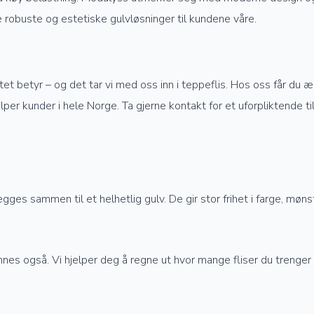
robuste og estetiske gulvløsninger til kundene våre.
et betyr – og det tar vi med oss inn i teppeflis. Hos oss får du æ
elper kunder i hele Norge. Ta gjerne kontakt for et uforpliktende ti
es sammen til et helhetlig gulv. De gir stor frihet i farge, møns
s også. Vi hjelper deg å regne ut hvor mange fliser du trenger ti