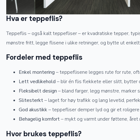
Hva er teppeflis?
Teppeflis – også kalt teppefliser – er kvadratiske tepper, typ
mønstre fritt, legge flisene i ulike retninger, og bytte ut enke
Fordeler med teppeflis
Enkel montering
– teppeflisene legges rute for rute, of
Lett vedlikehold
– blir én flis flekkete eller slitt, bytte
Fleksibelt design
– bland farger, legg mønstre, marker s
Slitesterkt
– laget for høy trafikk og lang levetid, perfe
God akustikk
– teppefliser demper lyd og gir et roligere
Behagelig komfort
– mykt og varmt under føttene, året 
Hvor brukes teppeflis?