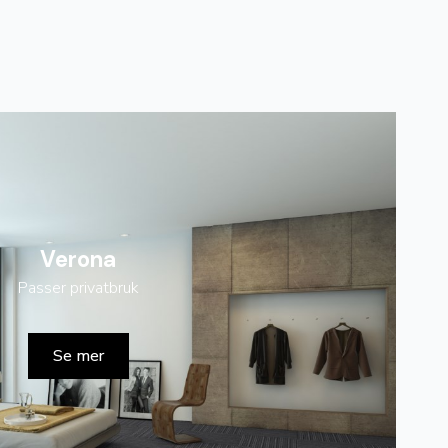
Verona
Passer privatbruk
Se mer