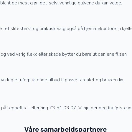
er blant de mest gjør-det-selv-vennlige gulvene du kan velge.
et et slitesterkt og praktisk valg også på hjemmekontoret, i kjel
og ved varig flekk eller skade bytter du bare ut den ene flisen.
 vi deg et uforpliktende tilbud tilpasset arealet og bruken din.
på teppeflis - eller ring 73 51 03 07. Vi hjelper deg fra første idé 
Våre samarbeidspartnere