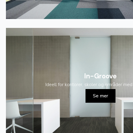
In-Groove
Ideell for kontorer, skoler og områder med 
Se mer