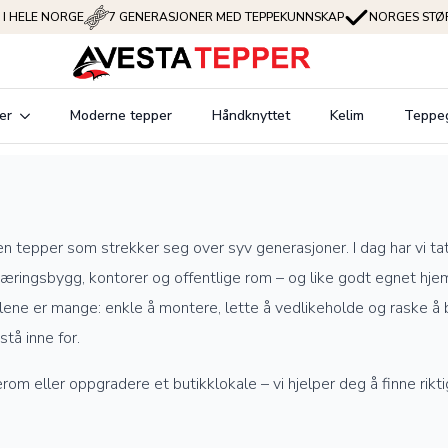
 I HELE NORGE
7 GENERASJONER MED TEPPEKUNNSKAP
NORGES STØR
er
Moderne tepper
Håndknyttet
Kelim
Teppe
n tepper som strekker seg over syv generasjoner. I dag har vi tat
de næringsbygg, kontorer og offentlige rom – og like godt egnet hj
lene er mange: enkle å montere, lette å vedlikeholde og raske å 
tå inne for.
m eller oppgradere et butikklokale – vi hjelper deg å finne riktig