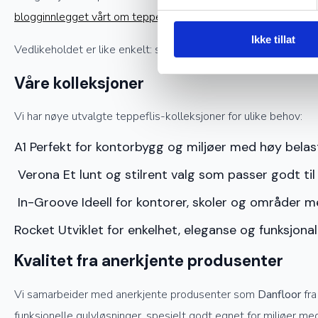
blogginnlegget vårt om teppeflis
.
Ikke tillat
Vedlikeholdet er like enkelt: støvsug jevnlig, tørk opp søl med 
Våre kolleksjoner
Vi har nøye utvalgte teppeflis-kolleksjoner for ulike behov:
A1 Perfekt for kontorbygg og miljøer med høy belas
Verona Et lunt og stilrent valg som passer godt til 
In-Groove Ideell for kontorer, skoler og områder me
Rocket Utviklet for enkelhet, eleganse og funksjonali
Kvalitet fra anerkjente produsenter
Vi samarbeider med anerkjente produsenter som
Danfloor
fr
funksjonelle gulvløsninger, spesielt godt egnet for miljøer m