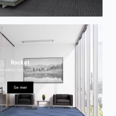
Rocket
enkelthet, eleganse og funksjonalitet
Se mer