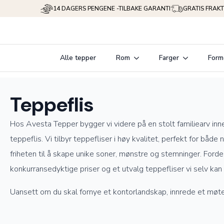
14 DAGERS PENGENE -TILBAKE GARANTI
GRATIS FRAKT
Alle tepper
Rom
Farger
Form
Teppeflis
Hos Avesta Tepper bygger vi videre på en stolt familiearv inne
teppeflis. Vi tilbyr teppefliser i høy kvalitet, perfekt for bå
friheten til å skape unike soner, mønstre og stemninger. Forde
konkurransedyktige priser og et utvalg teppefliser vi selv kan s
Uansett om du skal fornye et kontorlandskap, innrede et møtero