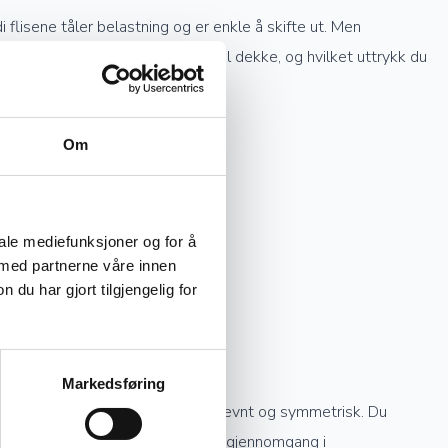
flisene tåler belastning og er enkle å skifte ut. Men
 du selv hvor stort område du vil dekke, og hvilket uttrykk du
Om
iale mediefunksjoner og for å
 med partnerne våre innen
u har gjort tilgjengelig for
Markedsføring
og utover, slik at mønsteret blir jevnt og symmetrisk. Du
å populært, finner du en grundigere gjennomgang i