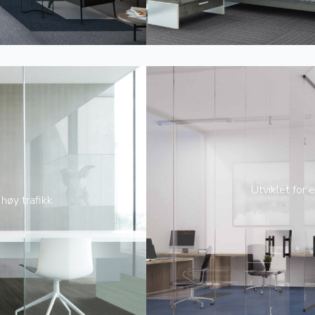
Utviklet for 
høy trafikk