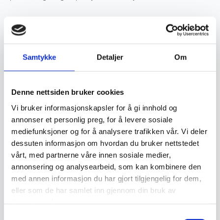
Verdsettelse og investering
Samtykke
Detaljer
Om
Ekte håndknyttede orientalske tepper er ettertraktede
samlerobjekter og kan være en god investering. Jo høyere
kvalitet og finere knytting et teppe har, desto mer
Denne nettsiden bruker cookies
verdifullt blir det over tid. Opprinnelse, materialvalg og
Vi bruker informasjonskapsler for å gi innhold og
knutetetthet spiller en stor rolle i vurderingen av et teppes
annonser et personlig preg, for å levere sosiale
mediefunksjoner og for å analysere trafikken vår. Vi deler
verdi, og godt vedlikeholdte håndknyttede tepper kan gå i
dessuten informasjon om hvordan du bruker nettstedet
arv i generasjoner.
vårt, med partnerne våre innen sosiale medier,
annonsering og analysearbeid, som kan kombinere den
Vedlikehold og levetid
med annen informasjon du har gjort tilgjengelig for dem,
eller som de har samlet inn gjennom din bruk av
tjenestene deres.
For å bevare et orientalsk håndknyttet teppe i god stand
Samtykkevalg