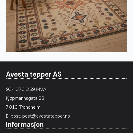
Avesta tepper AS
934 373 359 MVA
Kjøpmannsgata 23
7013 Trondheim
E-post:
post@avestatepper.no
Informasjon