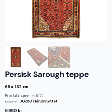
Persisk Sarough teppe
66 x 132 cm
Produktnummer:
1072
130x80
Håndknyttet
Kategorier:
,
6.980
kr