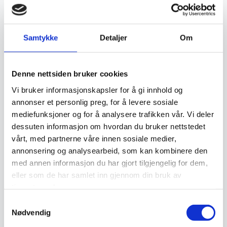
samlerobjekter og kan være en god investering. Jo høyere
kvalitet og finere knytting et teppe har, desto mer
Samtykke
Detaljer
Om
verdifullt blir det over tid. Opprinnelse, materialvalg og
knutetetthet spiller en stor rolle i vurderingen av et teppes
Denne nettsiden bruker cookies
verdi, og godt vedlikeholdte håndknyttede tepper kan gå i
Vi bruker informasjonskapsler for å gi innhold og
arv i generasjoner.
annonser et personlig preg, for å levere sosiale
mediefunksjoner og for å analysere trafikken vår. Vi deler
Vedlikehold og levetid
dessuten informasjon om hvordan du bruker nettstedet
vårt, med partnerne våre innen sosiale medier,
annonsering og analysearbeid, som kan kombinere den
For å bevare et orientalsk håndknyttet teppe i god stand
med annen informasjon du har gjort tilgjengelig for dem,
kreves riktig vedlikehold. Regelmessig støvsuging,
eller som de har samlet inn gjennom din bruk av
beskyttelse mot direkte sollys og profesjonell rens bidrar
tjenestene deres.
til å forlenge levetiden. Tradisjonelle rengjøringsmetoder,
Samtykkevalg
Nødvendig
som å bruke snø til å rense ulltepper, benyttes fortsatt i