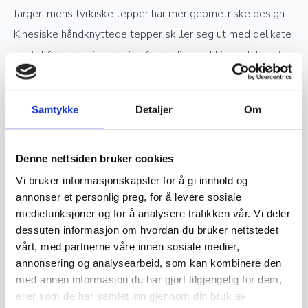
farger, mens tyrkiske tepper har mer geometriske design.
Kinesiske håndknyttede tepper skiller seg ut med delikate
pastellfarger og inspirasjon fra tradisjonell kinesisk kunst.
Verdsettelse og investering
Samtykke
Detaljer
Om
Ekte håndknyttede orientalske tepper er ettertraktede
Denne nettsiden bruker cookies
samlerobjekter og kan være en god investering. Jo høyere
Vi bruker informasjonskapsler for å gi innhold og
kvalitet og finere knytting et teppe har, desto mer
annonser et personlig preg, for å levere sosiale
verdifullt blir det over tid. Opprinnelse, materialvalg og
mediefunksjoner og for å analysere trafikken vår. Vi deler
knutetetthet spiller en stor rolle i vurderingen av et teppes
dessuten informasjon om hvordan du bruker nettstedet
verdi, og godt vedlikeholdte håndknyttede tepper kan gå i
vårt, med partnerne våre innen sosiale medier,
annonsering og analysearbeid, som kan kombinere den
arv i generasjoner.
med annen informasjon du har gjort tilgjengelig for dem,
eller som de har samlet inn gjennom din bruk av