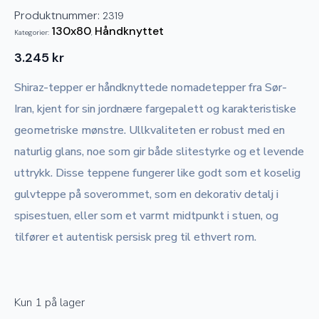
Produktnummer:
2319
130x80
Håndknyttet
Kategorier:
,
3.245
kr
Shiraz-tepper er håndknyttede nomadetepper fra Sør-
Iran, kjent for sin jordnære fargepalett og karakteristiske
geometriske mønstre. Ullkvaliteten er robust med en
naturlig glans, noe som gir både slitestyrke og et levende
uttrykk. Disse teppene fungerer like godt som et koselig
gulvteppe på soverommet, som en dekorativ detalj i
spisestuen, eller som et varmt midtpunkt i stuen, og
tilfører et autentisk persisk preg til ethvert rom.
Kun 1 på lager