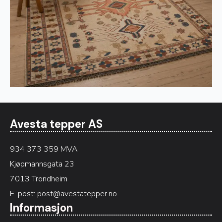
Avesta tepper AS
934 373 359 MVA
Kjøpmannsgata 23
7013 Trondheim
E-post:
post@avestatepper.no
Informasjon