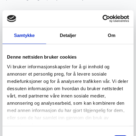
Verdsettelse og investering
Samtykke
Detaljer
Om
Ekte håndknyttede orientalske tepper er ettertraktede
samlerobjekter og kan være en god investering. Jo høyere
kvalitet og finere knytting et teppe har, desto mer
Denne nettsiden bruker cookies
verdifullt blir det over tid. Opprinnelse, materialvalg og
Vi bruker informasjonskapsler for å gi innhold og
knutetetthet spiller en stor rolle i vurderingen av et teppes
annonser et personlig preg, for å levere sosiale
mediefunksjoner og for å analysere trafikken vår. Vi deler
verdi, og godt vedlikeholdte håndknyttede tepper kan gå i
dessuten informasjon om hvordan du bruker nettstedet
arv i generasjoner.
vårt, med partnerne våre innen sosiale medier,
annonsering og analysearbeid, som kan kombinere den
Vedlikehold og levetid
med annen informasjon du har gjort tilgjengelig for dem,
eller som de har samlet inn gjennom din bruk av
tjenestene deres.
For å bevare et orientalsk håndknyttet teppe i god stand
Samtykkevalg