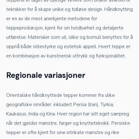
teppene er laget av dyktige vevere som bruker avanserte
teknikker for å skape unike og tidløse design. Håndknytting
er en av de mest anerkjente metodene for
teppeproduksjon, kjent for sin holdbarhet og detaljerte
utførelse. Materialer som ull, silke og bomull benyttes for å
oppnå både slitestyrke og estetisk appell. Hvert teppe er
en kombinasjon av kunstnerisk uttrykk og funksjonalitet.
Regionale variasjoner
Orientalske håndknyttede tepper kommer fra ulike
geografiske områder, inkludert Persia (Iran), Tyrkia,
Kaukasus, India og Kina. Hver region har sitt eget særpreg
når det gjelder mønstre, farger og knytteteknikk. Persiske
tepper er ofte kjent for sine intrikate mønstre og rike