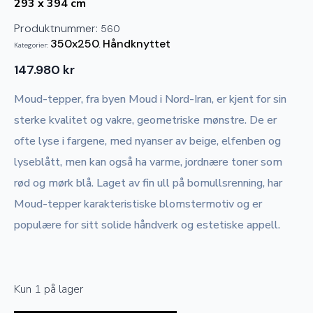
293 x 394 cm
Produktnummer:
560
350x250
Håndknyttet
Kategorier:
,
147.980
kr
Moud-tepper, fra byen Moud i Nord-Iran, er kjent for sin
sterke kvalitet og vakre, geometriske mønstre. De er
ofte lyse i fargene, med nyanser av beige, elfenben og
lyseblått, men kan også ha varme, jordnære toner som
rød og mørk blå. Laget av fin ull på bomullsrenning, har
Moud-tepper karakteristiske blomstermotiv og er
populære for sitt solide håndverk og estetiske appell.
Kun 1 på lager