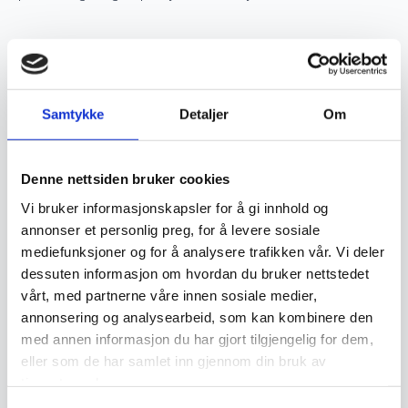
Verdsettelse og investering
Ekte håndknyttede orientalske tepper er ettertraktede
Samtykke
Detaljer
Om
samlerobjekter og kan være en god investering. Jo høyere
kvalitet og finere knytting et teppe har, desto mer
Denne nettsiden bruker cookies
verdifullt blir det over tid. Opprinnelse, materialvalg og
Vi bruker informasjonskapsler for å gi innhold og
knutetetthet spiller en stor rolle i vurderingen av et teppes
annonser et personlig preg, for å levere sosiale
verdi, og godt vedlikeholdte håndknyttede tepper kan gå i
mediefunksjoner og for å analysere trafikken vår. Vi deler
arv i generasjoner.
dessuten informasjon om hvordan du bruker nettstedet
vårt, med partnerne våre innen sosiale medier,
annonsering og analysearbeid, som kan kombinere den
Vedlikehold og levetid
med annen informasjon du har gjort tilgjengelig for dem,
eller som de har samlet inn gjennom din bruk av
tjenestene deres.
For å bevare et orientalsk håndknyttet teppe i god stand