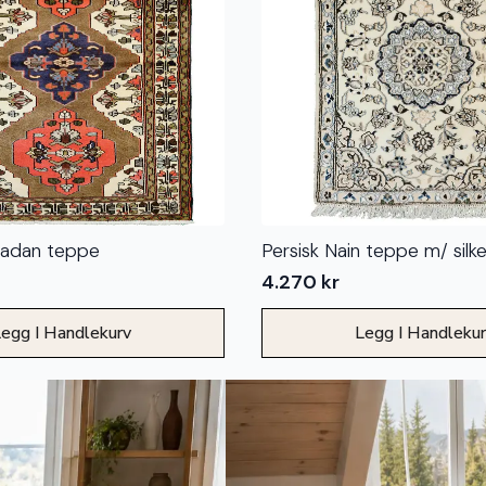
madan teppe
Persisk Nain teppe m/ silk
4.270
kr
egg I Handlekurv
Legg I Handleku