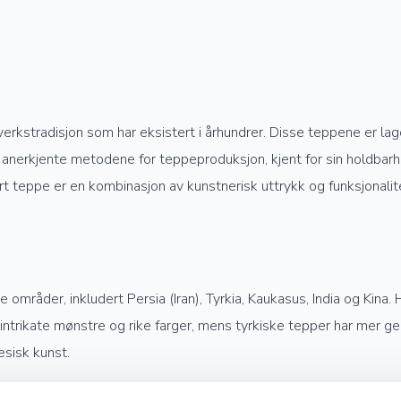
verkstradisjon som har eksistert i århundrer. Disse teppene er la
anerkjente metodene for teppeproduksjon, kjent for sin holdbarhet
rt teppe er en kombinasjon av kunstnerisk uttrykk og funksjonalit
mråder, inkludert Persia (Iran), Tyrkia, Kaukasus, India og Kina. 
e intrikate mønstre og rike farger, mens tyrkiske tepper har mer 
esisk kunst.