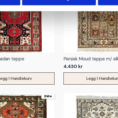
madan teppe
Persisk Moud teppe m/ sil
4.430
kr
egg I Handlekurv
Legg I Handleku
Ekte