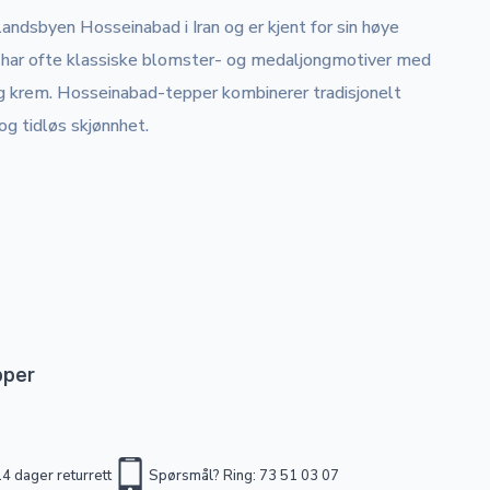
ndsbyen Hosseinabad i Iran og er kjent for sin høye
 har ofte klassiske blomster- og medaljongmotiver med
og krem. Hosseinabad-tepper kombinerer tradisjonelt
og tidløs skjønnhet.
pper
4 dager returrett
Spørsmål? Ring: 73 51 03 07