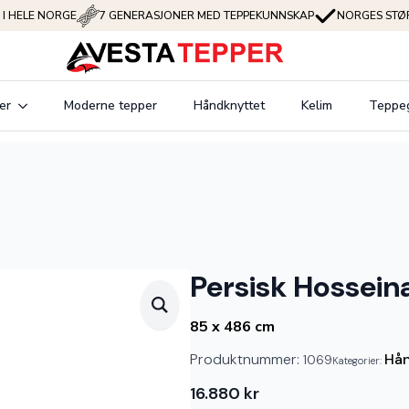
 I HELE NORGE
7 GENERASJONER MED TEPPEKUNNSKAP
NORGES STØR
er
Moderne tepper
Håndknyttet
Kelim
Teppe
Persisk Hossei
85 x 486 cm
Produktnummer:
Hån
1069
Kategorier:
16.880
kr