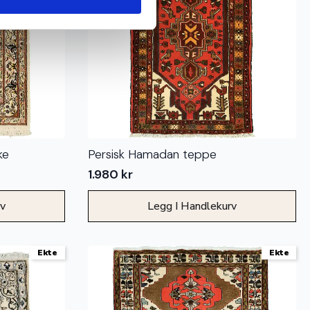
ke
Persisk Hamadan teppe
1.980
kr
rv
Legg I Handlekurv
Ekte
Ekte