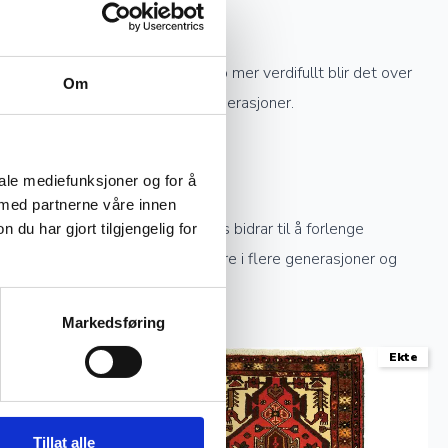
re knytting et teppe har, desto mer verdifullt blir det over
Om
knyttede tepper kan gå i arv i generasjoner.
iale mediefunksjoner og for å
 med partnerne våre innen
ekte sollys og profesjonell rens bidrar til å forlenge
u har gjort tilgjengelig for
stell kan et håndknyttet teppe vare i flere generasjoner og
Markedsføring
Ekte
Ekte
Tillat alle