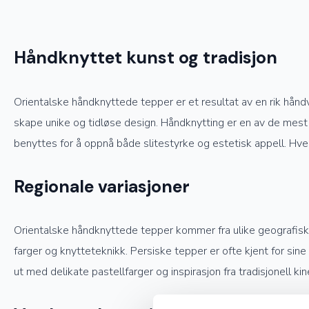
Håndknyttet kunst og tradisjon
Orientalske håndknyttede tepper er et resultat av en rik hånd
skape unike og tidløse design. Håndknytting er en av de mest 
benyttes for å oppnå både slitestyrke og estetisk appell. Hve
Regionale variasjoner
Orientalske håndknyttede tepper kommer fra ulike geografiske o
farger og knytteteknikk. Persiske tepper er ofte kjent for sin
ut med delikate pastellfarger og inspirasjon fra tradisjonell kin