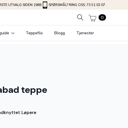
STE UTVALG SIDEN 1988
SPØRSMÅL? RING OSS: 73 51 03 07
0
guide
Teppeflis
Blogg
Tjenester
nabad teppe
dknyttet
Løpere
,