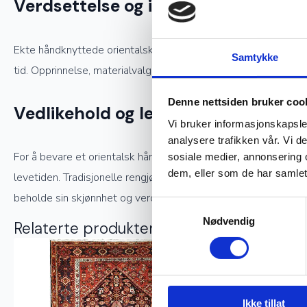
Verdsettelse og investering
Ekte håndknyttede orientalske tepper er ettertraktede samlerob
Samtykke
tid. Opprinnelse, materialvalg og knutetetthet spiller en stor 
Denne nettsiden bruker coo
Vedlikehold og levetid
Vi bruker informasjonskapsler
analysere trafikken vår. Vi 
For å bevare et orientalsk håndknyttet teppe i god stand kreve
sosiale medier, annonsering 
dem, eller som de har samlet
levetiden. Tradisjonelle rengjøringsmetoder, som å bruke snø t
beholde sin skjønnhet og verdi.
Samtykkevalg
Nødvendig
Relaterte produkter
Ekte
Ikke tillat