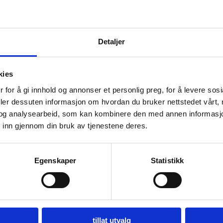
jekter og kan være en god investering. Jo høyere kvalitet og fine
Detaljer
rolle i vurderingen av et teppes verdi, og godt vedlikeholdte hånd
kies
 for å gi innhold og annonser et personlig preg, for å levere sos
deler dessuten informasjon om hvordan du bruker nettstedet vårt,
s riktig vedlikehold. Regelmessig støvsuging, beskyttelse mot dir
og analysearbeid, som kan kombinere den med annen informasjon d
 inn gjennom din bruk av tjenestene deres.
il å rense ulltepper, benyttes fortsatt i noen kulturer. Med godt 
Egenskaper
Statistikk
Ekte
tillat utvalg