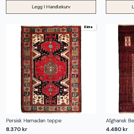
Legg I Handlekurv
L
Ekte
Persisk Hamadan teppe
Afghansk B
8.370
kr
4.480
kr