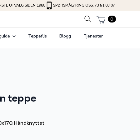
STE UTVALG SIDEN 1988
SPØRSMÅL? RING OSS: 73 51 03 07
0
guide
Teppeflis
Blogg
Tjenester
n teppe
0x170
Håndknyttet
,