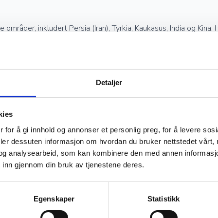
mråder, inkludert Persia (Iran), Tyrkia, Kaukasus, India og Kina. 
e intrikate mønstre og rike farger, mens tyrkiske tepper har mer 
esisk kunst.
Detaljer
kies
jekter og kan være en god investering. Jo høyere kvalitet og fine
 for å gi innhold og annonser et personlig preg, for å levere sos
rolle i vurderingen av et teppes verdi, og godt vedlikeholdte hånd
deler dessuten informasjon om hvordan du bruker nettstedet vårt,
og analysearbeid, som kan kombinere den med annen informasjon d
 inn gjennom din bruk av tjenestene deres.
s riktig vedlikehold. Regelmessig støvsuging, beskyttelse mot dir
Egenskaper
Statistikk
il å rense ulltepper, benyttes fortsatt i noen kulturer. Med godt 