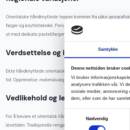
Orientalske håndknyttede tepper kommer fra ulike geografiske o
farger og knytteteknikk. Persiske tepper er ofte kjent for sin
ut med delikate pastellfarger og inspirasjon fra tradisjonell kin
Samtykke
Verdsettelse og investering
Denne nettsiden bruker coo
Ekte håndknyttede orientalske tepper er ettertraktede samlerob
Vi bruker informasjonskapsler
tid. Opprinnelse, materialvalg og knutetetthet spiller en stor 
analysere trafikken vår. Vi 
sosiale medier, annonsering 
Vedlikehold og levetid
dem, eller som de har samlet
Samtykkevalg
For å bevare et orientalsk håndknyttet teppe i god stand kreve
Nødvendig
levetiden. Tradisjonelle rengjøringsmetoder, som å bruke snø t