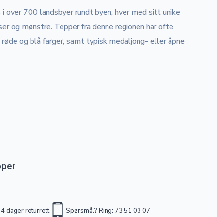
 over 700 landsbyer rundt byen, hver med sitt unike
relser og mønstre. Tepper fra denne regionen har ofte
øde og blå farger, samt typisk medaljong- eller åpne
pper
4 dager returrett
Spørsmål? Ring: 73 51 03 07