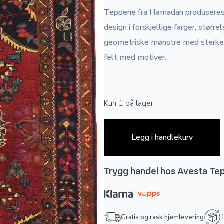
Teppene fra Hamadan produseres i
design i forskjellige farger, stør
geometriske mønstre med sterke r
felt med motiver.
Kun 1 på lager
Legg i handlekurv
Trygg handel hos Avesta Te
Gratis og rask hjemlevering
1