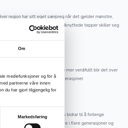
Hver region har sitt eget særpreg når det gjelder mønstre,
geometriske design. Kinesiske håndknyttede tepper skiller seg
Om
re knytting et teppe har, desto mer verdifullt blir det over
iale mediefunksjoner og for å
knyttede tepper kan gå i arv i generasjoner.
 med partnerne våre innen
u har gjort tilgjengelig for
ekte sollys og profesjonell rens bidrar til å forlenge
Markedsføring
stell kan et håndknyttet teppe vare i flere generasjoner og