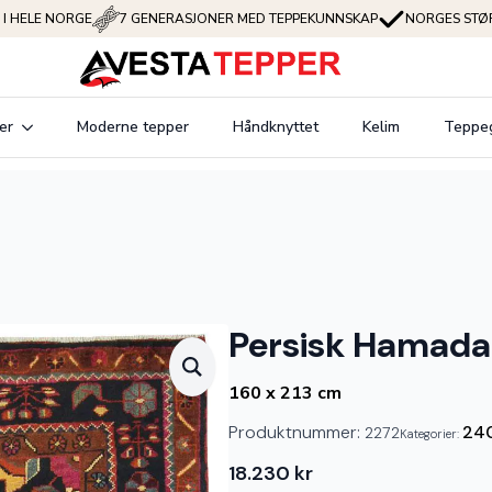
 I HELE NORGE
7 GENERASJONER MED TEPPEKUNNSKAP
NORGES STØR
er
Moderne tepper
Håndknyttet
Kelim
Teppe
Persisk Hamada
160 x 213 cm
Produktnummer:
24
2272
Kategorier:
18.230
kr