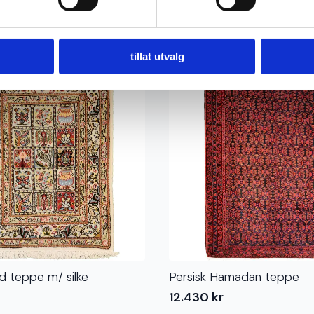
tillat utvalg
Ekte
d teppe m/ silke
Persisk Hamadan teppe
12.430
kr