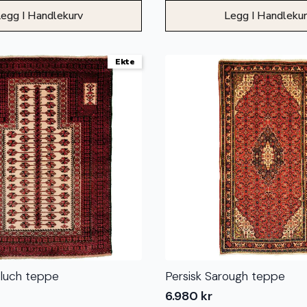
egg I Handlekurv
Legg I Handleku
Ekte
eluch teppe
Persisk Sarough teppe
6.980
kr