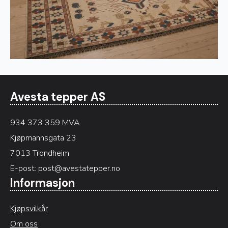
Avesta tepper AS
934 373 359 MVA
Kjøpmannsgata 23
7013 Trondheim
E-post:
post@avestatepper.no
Informasjon
Kjøpsvilkår
Om oss