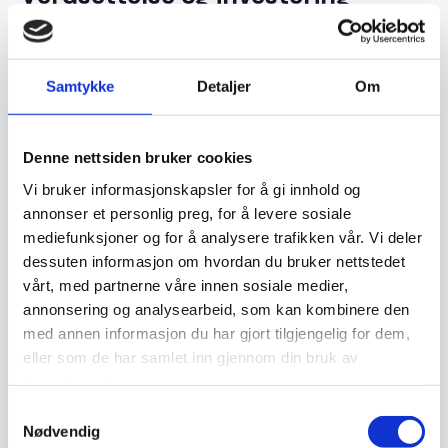
Ekte håndknyttede orientalske tepper er ettertraktede
Samtykke
Detaljer
Om
samlerobjekter og kan være en god investering. Jo høyere
kvalitet og finere knytting et teppe har, desto mer
verdifullt blir det over tid. Opprinnelse, materialvalg og
Denne nettsiden bruker cookies
knutetetthet spiller en stor rolle i vurderingen av et teppes
Vi bruker informasjonskapsler for å gi innhold og
verdi, og godt vedlikeholdte håndknyttede tepper kan gå i
annonser et personlig preg, for å levere sosiale
mediefunksjoner og for å analysere trafikken vår. Vi deler
arv i generasjoner.
dessuten informasjon om hvordan du bruker nettstedet
vårt, med partnerne våre innen sosiale medier,
Vedlikehold og levetid
annonsering og analysearbeid, som kan kombinere den
med annen informasjon du har gjort tilgjengelig for dem,
eller som de har samlet inn gjennom din bruk av
For å bevare et orientalsk håndknyttet teppe i god stand
tjenestene deres.
kreves riktig vedlikehold. Regelmessig støvsuging,
Samtykkevalg
beskyttelse mot direkte sollys og profesjonell rens bidrar
Nødvendig