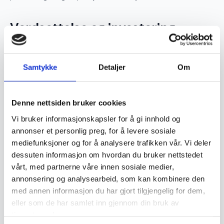
Verdsettelse og investering
Ekte håndknyttede orientalske tepper er ettertraktede
Samtykke
Detaljer
Om
samlerobjekter og kan være en god investering. Jo høyere
kvalitet og finere knytting et teppe har, desto mer
Denne nettsiden bruker cookies
verdifullt blir det over tid. Opprinnelse, materialvalg og
Vi bruker informasjonskapsler for å gi innhold og
knutetetthet spiller en stor rolle i vurderingen av et teppes
annonser et personlig preg, for å levere sosiale
verdi, og godt vedlikeholdte håndknyttede tepper kan gå i
mediefunksjoner og for å analysere trafikken vår. Vi deler
arv i generasjoner.
dessuten informasjon om hvordan du bruker nettstedet
vårt, med partnerne våre innen sosiale medier,
Vedlikehold og levetid
annonsering og analysearbeid, som kan kombinere den
med annen informasjon du har gjort tilgjengelig for dem,
eller som de har samlet inn gjennom din bruk av
For å bevare et orientalsk håndknyttet teppe i god stand
tjenestene deres.