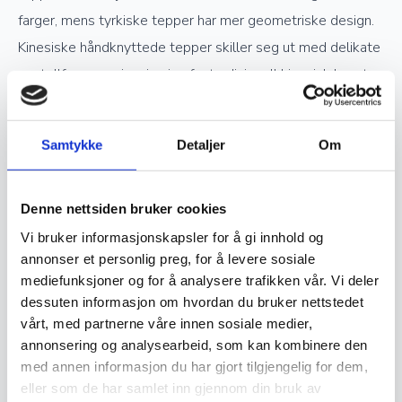
farger, mens tyrkiske tepper har mer geometriske design.
Kinesiske håndknyttede tepper skiller seg ut med delikate
pastellfarger og inspirasjon fra tradisjonell kinesisk kunst.
Verdsettelse og investering
Samtykke
Detaljer
Om
Ekte håndknyttede orientalske tepper er ettertraktede
Denne nettsiden bruker cookies
samlerobjekter og kan være en god investering. Jo høyere
Vi bruker informasjonskapsler for å gi innhold og
kvalitet og finere knytting et teppe har, desto mer
annonser et personlig preg, for å levere sosiale
verdifullt blir det over tid. Opprinnelse, materialvalg og
mediefunksjoner og for å analysere trafikken vår. Vi deler
knutetetthet spiller en stor rolle i vurderingen av et teppes
dessuten informasjon om hvordan du bruker nettstedet
verdi, og godt vedlikeholdte håndknyttede tepper kan gå i
vårt, med partnerne våre innen sosiale medier,
annonsering og analysearbeid, som kan kombinere den
arv i generasjoner.
med annen informasjon du har gjort tilgjengelig for dem,
eller som de har samlet inn gjennom din bruk av