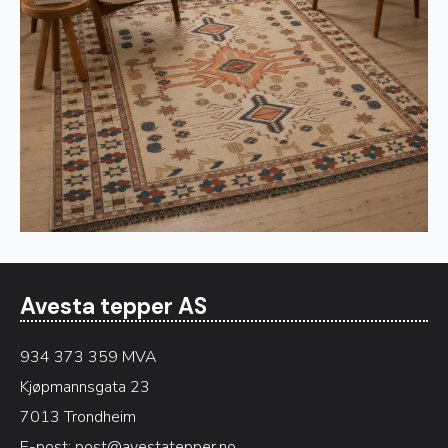
Avesta tepper AS
934 373 359 MVA
Kjøpmannsgata 23
7013 Trondheim
E-post:
post@avestatepper.no