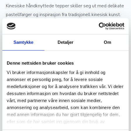
Kinesiske håndknyttede tepper skiller seg ut med delikate
pastellfarger og inspirasjon fra tradisjonell kinesisk kunst.
Verdsettelse og investering
Samtykke
Detaljer
Om
Ekte håndknyttede orientalske tepper er ettertraktede
samlerobjekter og kan være en god investering. Jo høyere
Denne nettsiden bruker cookies
kvalitet og finere knytting et teppe har, desto mer
Vi bruker informasjonskapsler for å gi innhold og
verdifullt blir det over tid. Opprinnelse, materialvalg og
annonser et personlig preg, for å levere sosiale
knutetetthet spiller en stor rolle i vurderingen av et teppes
mediefunksjoner og for å analysere trafikken vår. Vi deler
dessuten informasjon om hvordan du bruker nettstedet
verdi, og godt vedlikeholdte håndknyttede tepper kan gå i
vårt, med partnerne våre innen sosiale medier,
arv i generasjoner.
annonsering og analysearbeid, som kan kombinere den
med annen informasjon du har gjort tilgjengelig for dem,
Vedlikehold og levetid
eller som de har samlet inn gjennom din bruk av
tjenestene deres.