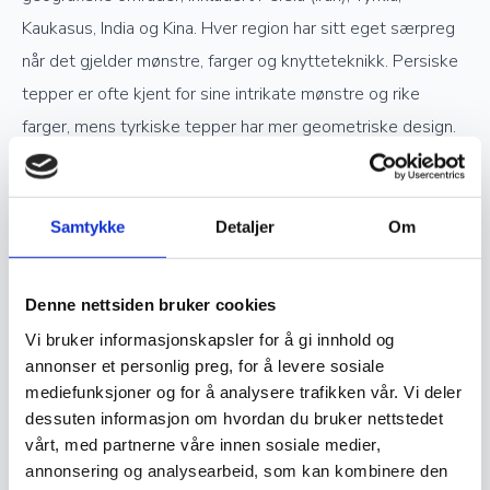
Kaukasus, India og Kina. Hver region har sitt eget særpreg
når det gjelder mønstre, farger og knytteteknikk. Persiske
tepper er ofte kjent for sine intrikate mønstre og rike
farger, mens tyrkiske tepper har mer geometriske design.
Kinesiske håndknyttede tepper skiller seg ut med delikate
pastellfarger og inspirasjon fra tradisjonell kinesisk kunst.
Samtykke
Detaljer
Om
Verdsettelse og investering
Denne nettsiden bruker cookies
Ekte håndknyttede orientalske tepper er ettertraktede
Vi bruker informasjonskapsler for å gi innhold og
samlerobjekter og kan være en god investering. Jo høyere
annonser et personlig preg, for å levere sosiale
mediefunksjoner og for å analysere trafikken vår. Vi deler
kvalitet og finere knytting et teppe har, desto mer
dessuten informasjon om hvordan du bruker nettstedet
verdifullt blir det over tid. Opprinnelse, materialvalg og
vårt, med partnerne våre innen sosiale medier,
knutetetthet spiller en stor rolle i vurderingen av et teppes
annonsering og analysearbeid, som kan kombinere den