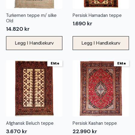
Turkemen teppe m/ silke
Persisk Hamadan teppe
Old
1.690
kr
14.820
kr
Legg I Handlekurv
Legg I Handlekurv
Ekte
Ekte
Afghansk Beluch teppe
Persisk Kashan teppe
3.670
kr
22.990
kr