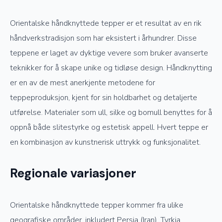
Orientalske håndknyttede tepper er et resultat av en rik
håndverkstradisjon som har eksistert i århundrer. Disse
teppene er laget av dyktige vevere som bruker avanserte
teknikker for å skape unike og tidløse design. Håndknytting
er en av de mest anerkjente metodene for
teppeproduksjon, kjent for sin holdbarhet og detaljerte
utførelse. Materialer som ull, silke og bomull benyttes for å
oppnå både slitestyrke og estetisk appell. Hvert teppe er
en kombinasjon av kunstnerisk uttrykk og funksjonalitet.
Regionale variasjoner
Orientalske håndknyttede tepper kommer fra ulike
geografiske områder, inkludert Persia (Iran), Tyrkia,