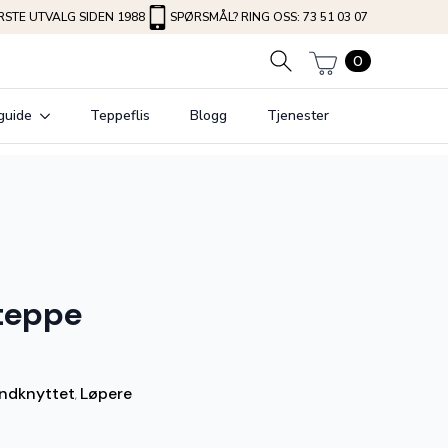
STE UTVALG SIDEN 1988
SPØRSMÅL? RING OSS: 73 51 03 07
0
guide
Teppeflis
Blogg
Tjenester
 teppe
ndknyttet
Løpere
,