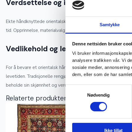
Verdsettelse og investering
Ekte håndknyttede orientalske tepper er ettertraktede samlerob
Samtykke
tid. Opprinnelse, materialvalg og knutetetthet spiller en stor 
Denne nettsiden bruker coo
Vedlikehold og levetid
Vi bruker informasjonskapsler
analysere trafikken vår. Vi 
For å bevare et orientalsk håndknyttet teppe i god stand kreve
sosiale medier, annonsering 
dem, eller som de har samlet
levetiden. Tradisjonelle rengjøringsmetoder, som å bruke snø t
beholde sin skjønnhet og verdi.
Samtykkevalg
Nødvendig
Relaterte produkter
Ekte
Ikke tillat