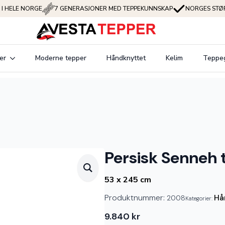
 I HELE NORGE
7 GENERASJONER MED TEPPEKUNNSKAP
NORGES STØR
er
Moderne tepper
Håndknyttet
Kelim
Teppe
Persisk Senneh
53 x 245 cm
Produktnummer:
Hå
2008
Kategorier:
9.840
kr