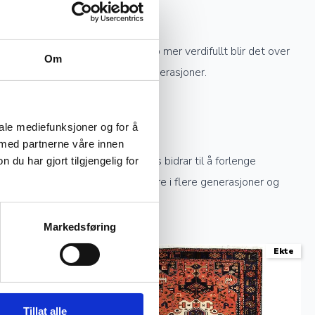
re knytting et teppe har, desto mer verdifullt blir det over
Om
knyttede tepper kan gå i arv i generasjoner.
iale mediefunksjoner og for å
 med partnerne våre innen
ekte sollys og profesjonell rens bidrar til å forlenge
u har gjort tilgjengelig for
stell kan et håndknyttet teppe vare i flere generasjoner og
Markedsføring
Ekte
Ekte
Tillat alle