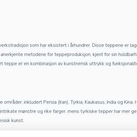
verkstradisjon som har eksistert i århundrer. Disse teppene er la
anerkjente metodene for teppeproduksjon, kjent for sin holdbarhet
rt teppe er en kombinasjon av kunstnerisk uttrykk og funksjonalit
mråder, inkludert Persia (Iran), Tyrkia, Kaukasus, India og Kina. 
e intrikate mønstre og rike farger, mens tyrkiske tepper har mer 
esisk kunst.