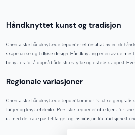
Håndknyttet kunst og tradisjon
Orientalske håndknyttede tepper er et resultat av en rik hånd
skape unike og tidløse design. Håndknytting er en av de mest 
benyttes for å oppnå både slitestyrke og estetisk appell. Hve
Regionale variasjoner
Orientalske håndknyttede tepper kommer fra ulike geografiske o
farger og knytteteknikk. Persiske tepper er ofte kjent for sin
ut med delikate pastellfarger og inspirasjon fra tradisjonell kin