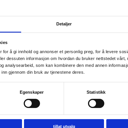
jekter og kan være en god investering. Jo høyere kvalitet og fine
Detaljer
rolle i vurderingen av et teppes verdi, og godt vedlikeholdte hånd
kies
 for å gi innhold og annonser et personlig preg, for å levere sos
deler dessuten informasjon om hvordan du bruker nettstedet vårt,
s riktig vedlikehold. Regelmessig støvsuging, beskyttelse mot dir
og analysearbeid, som kan kombinere den med annen informasjon d
 inn gjennom din bruk av tjenestene deres.
il å rense ulltepper, benyttes fortsatt i noen kulturer. Med godt 
Egenskaper
Statistikk
Ekte
tillat utvalg