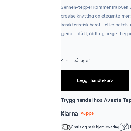
Senneh-tepper kommer fra byen Sana
presise knytting og elegante møns
karakteristisk herati- eller bote
gjerne i blått, rødt og beige. Tep
Kun 1 på lager
Legg i handlekurv
Trygg handel hos Avesta Te
Gratis og rask hjemlevering
1