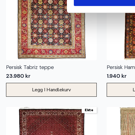
Persisk Tabriz teppe
Persisk Ha
23.980
kr
1.940
kr
Legg I Handlekurv
L
Ekte