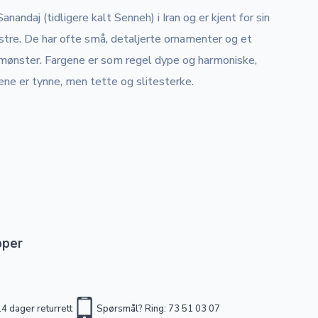
ndaj (tidligere kalt Senneh) i Iran og er kjent for sin
tre. De har ofte små, detaljerte ornamenter og et
h-mønster. Fargene er som regel dype og harmoniske,
pene er tynne, men tette og slitesterke.
pper
4 dager returrett
Spørsmål? Ring: 73 51 03 07