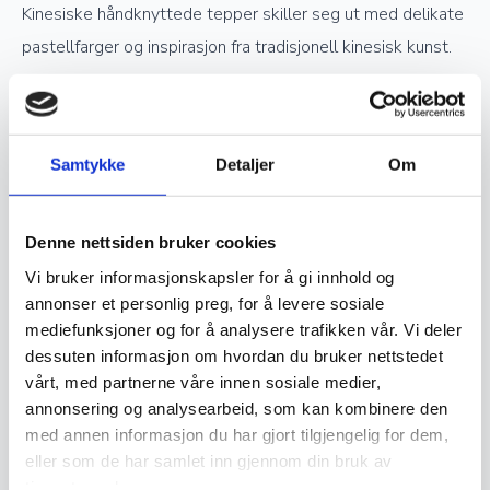
Kinesiske håndknyttede tepper skiller seg ut med delikate
pastellfarger og inspirasjon fra tradisjonell kinesisk kunst.
Verdsettelse og investering
Samtykke
Detaljer
Om
Ekte håndknyttede orientalske tepper er ettertraktede
samlerobjekter og kan være en god investering. Jo høyere
Denne nettsiden bruker cookies
kvalitet og finere knytting et teppe har, desto mer
Vi bruker informasjonskapsler for å gi innhold og
verdifullt blir det over tid. Opprinnelse, materialvalg og
annonser et personlig preg, for å levere sosiale
knutetetthet spiller en stor rolle i vurderingen av et teppes
mediefunksjoner og for å analysere trafikken vår. Vi deler
verdi, og godt vedlikeholdte håndknyttede tepper kan gå i
dessuten informasjon om hvordan du bruker nettstedet
arv i generasjoner.
vårt, med partnerne våre innen sosiale medier,
annonsering og analysearbeid, som kan kombinere den
med annen informasjon du har gjort tilgjengelig for dem,
Vedlikehold og levetid
eller som de har samlet inn gjennom din bruk av
tjenestene deres.