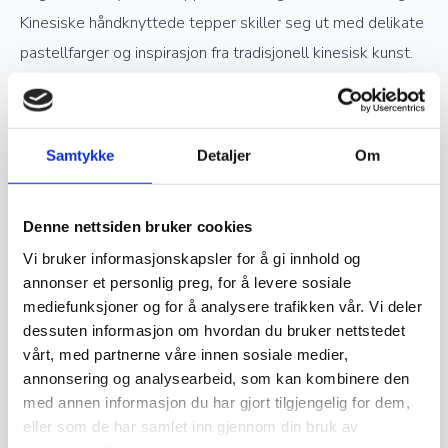
Kinesiske håndknyttede tepper skiller seg ut med delikate
pastellfarger og inspirasjon fra tradisjonell kinesisk kunst.
Verdsettelse og investering
Samtykke
Detaljer
Om
Ekte håndknyttede orientalske tepper er ettertraktede
samlerobjekter og kan være en god investering. Jo høyere
Denne nettsiden bruker cookies
kvalitet og finere knytting et teppe har, desto mer
Vi bruker informasjonskapsler for å gi innhold og
verdifullt blir det over tid. Opprinnelse, materialvalg og
annonser et personlig preg, for å levere sosiale
knutetetthet spiller en stor rolle i vurderingen av et teppes
mediefunksjoner og for å analysere trafikken vår. Vi deler
verdi, og godt vedlikeholdte håndknyttede tepper kan gå i
dessuten informasjon om hvordan du bruker nettstedet
vårt, med partnerne våre innen sosiale medier,
arv i generasjoner.
annonsering og analysearbeid, som kan kombinere den
med annen informasjon du har gjort tilgjengelig for dem,
Vedlikehold og levetid
eller som de har samlet inn gjennom din bruk av