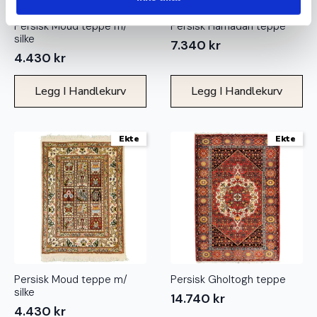
Persisk Moud teppe m/
Persisk Hamadan teppe
silke
7.340
kr
4.430
kr
Legg I Handlekurv
Legg I Handlekurv
Ekte
Ekte
Persisk Moud teppe m/
Persisk Gholtogh teppe
silke
14.740
kr
4.430
kr