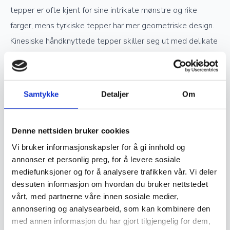
tepper er ofte kjent for sine intrikate mønstre og rike
farger, mens tyrkiske tepper har mer geometriske design.
Kinesiske håndknyttede tepper skiller seg ut med delikate
pastellfarger og inspirasjon fra tradisjonell kinesisk kunst.
Verdsettelse og investering
Samtykke
Detaljer
Om
Ekte håndknyttede orientalske tepper er ettertraktede
Denne nettsiden bruker cookies
samlerobjekter og kan være en god investering. Jo høyere
Vi bruker informasjonskapsler for å gi innhold og
kvalitet og finere knytting et teppe har, desto mer
annonser et personlig preg, for å levere sosiale
verdifullt blir det over tid. Opprinnelse, materialvalg og
mediefunksjoner og for å analysere trafikken vår. Vi deler
knutetetthet spiller en stor rolle i vurderingen av et teppes
dessuten informasjon om hvordan du bruker nettstedet
vårt, med partnerne våre innen sosiale medier,
verdi, og godt vedlikeholdte håndknyttede tepper kan gå i
annonsering og analysearbeid, som kan kombinere den
arv i generasjoner.
med annen informasjon du har gjort tilgjengelig for dem,