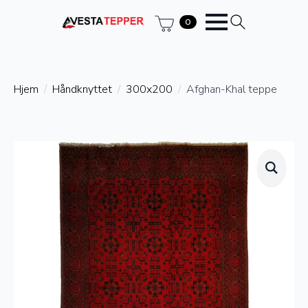
0
Hjem
Håndknyttet
300x200
Afghan-Khal teppe