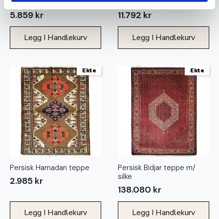
Persisk Hamadan teppe
Persisk Gholtogh teppe
5.859
kr
11.792
kr
Legg I Handlekurv
Legg I Handlekurv
Ekte
Ekte
Persisk Hamadan teppe
Persisk Bidjar teppe m/
silke
2.985
kr
138.080
kr
Legg I Handlekurv
Legg I Handlekurv