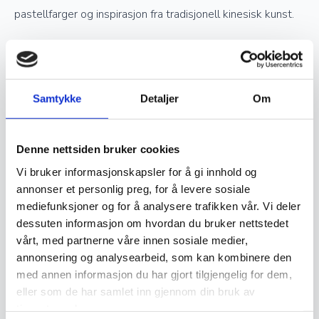
pastellfarger og inspirasjon fra tradisjonell kinesisk kunst.
Verdsettelse og investering
Samtykke
Detaljer
Om
Ekte håndknyttede orientalske tepper er ettertraktede
samlerobjekter og kan være en god investering. Jo høyere
kvalitet og finere knytting et teppe har, desto mer
Denne nettsiden bruker cookies
verdifullt blir det over tid. Opprinnelse, materialvalg og
Vi bruker informasjonskapsler for å gi innhold og
knutetetthet spiller en stor rolle i vurderingen av et teppes
annonser et personlig preg, for å levere sosiale
mediefunksjoner og for å analysere trafikken vår. Vi deler
verdi, og godt vedlikeholdte håndknyttede tepper kan gå i
dessuten informasjon om hvordan du bruker nettstedet
arv i generasjoner.
vårt, med partnerne våre innen sosiale medier,
annonsering og analysearbeid, som kan kombinere den
Vedlikehold og levetid
med annen informasjon du har gjort tilgjengelig for dem,
eller som de har samlet inn gjennom din bruk av
tjenestene deres.