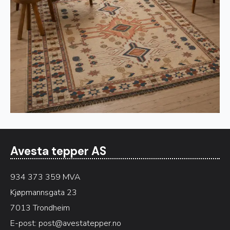
Avesta tepper AS
934 373 359 MVA
Kjøpmannsgata 23
7013 Trondheim
E-post:
post@avestatepper.no