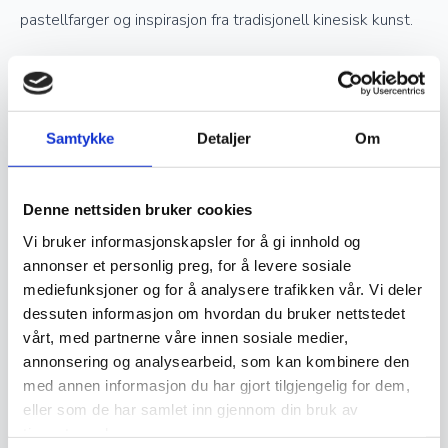
pastellfarger og inspirasjon fra tradisjonell kinesisk kunst.
Verdsettelse og investering
Samtykke
Detaljer
Om
Ekte håndknyttede orientalske tepper er ettertraktede
samlerobjekter og kan være en god investering. Jo høyere
kvalitet og finere knytting et teppe har, desto mer
Denne nettsiden bruker cookies
verdifullt blir det over tid. Opprinnelse, materialvalg og
Vi bruker informasjonskapsler for å gi innhold og
knutetetthet spiller en stor rolle i vurderingen av et teppes
annonser et personlig preg, for å levere sosiale
mediefunksjoner og for å analysere trafikken vår. Vi deler
verdi, og godt vedlikeholdte håndknyttede tepper kan gå i
dessuten informasjon om hvordan du bruker nettstedet
arv i generasjoner.
vårt, med partnerne våre innen sosiale medier,
annonsering og analysearbeid, som kan kombinere den
Vedlikehold og levetid
med annen informasjon du har gjort tilgjengelig for dem,
eller som de har samlet inn gjennom din bruk av
tjenestene deres.