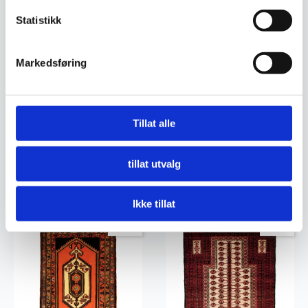
Statistikk
Markedsføring
Tillat alle
Persisk Hamadan teppe
Persisk Hamadan teppe
8.370
kr
3.980
kr
tillat utvalg
Legg I Handlekurv
Legg I Handlekurv
Ikke tillat
Ekte
Ekte