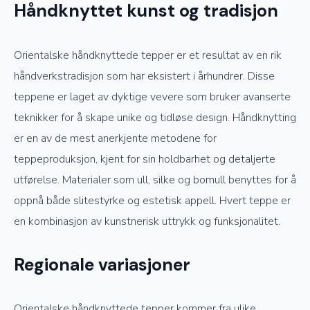
Håndknyttet kunst og tradisjon
Orientalske håndknyttede tepper er et resultat av en rik
håndverkstradisjon som har eksistert i århundrer. Disse
teppene er laget av dyktige vevere som bruker avanserte
teknikker for å skape unike og tidløse design. Håndknytting
er en av de mest anerkjente metodene for
teppeproduksjon, kjent for sin holdbarhet og detaljerte
utførelse. Materialer som ull, silke og bomull benyttes for å
oppnå både slitestyrke og estetisk appell. Hvert teppe er
en kombinasjon av kunstnerisk uttrykk og funksjonalitet.
Regionale variasjoner
Orientalske håndknyttede tepper kommer fra ulike