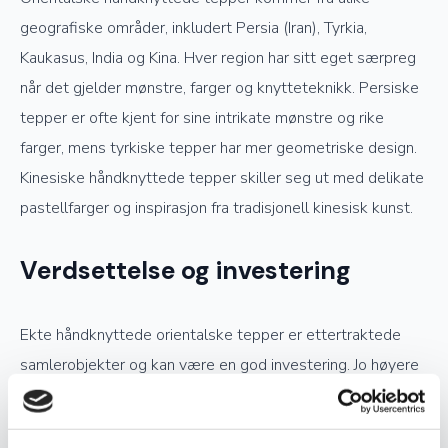
geografiske områder, inkludert Persia (Iran), Tyrkia,
Kaukasus, India og Kina. Hver region har sitt eget særpreg
når det gjelder mønstre, farger og knytteteknikk. Persiske
tepper er ofte kjent for sine intrikate mønstre og rike
farger, mens tyrkiske tepper har mer geometriske design.
Kinesiske håndknyttede tepper skiller seg ut med delikate
pastellfarger og inspirasjon fra tradisjonell kinesisk kunst.
Verdsettelse og investering
Ekte håndknyttede orientalske tepper er ettertraktede
samlerobjekter og kan være en god investering. Jo høyere
kvalitet og finere knytting et teppe har, desto mer
verdifullt blir det over tid. Opprinnelse, materialvalg og