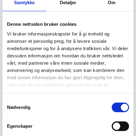
knutetetthet spiller en stor rolle i vurderingen av et teppes
Samtykke
Detaljer
Om
verdi, og godt vedlikeholdte håndknyttede tepper kan gå i
arv i generasjoner.
Denne nettsiden bruker cookies
Vi bruker informasjonskapsler for å gi innhold og
Vedlikehold og levetid
annonser et personlig preg, for å levere sosiale
mediefunksjoner og for å analysere trafikken vår. Vi deler
dessuten informasjon om hvordan du bruker nettstedet
For å bevare et orientalsk håndknyttet teppe i god stand
vårt, med partnerne våre innen sosiale medier,
kreves riktig vedlikehold. Regelmessig støvsuging,
annonsering og analysearbeid, som kan kombinere den
beskyttelse mot direkte sollys og profesjonell rens bidrar
med annen informasjon du har gjort tilgjengelig for dem,
eller som de har samlet inn gjennom din bruk av
til å forlenge levetiden. Tradisjonelle rengjøringsmetoder,
tjenestene deres.
som å bruke snø til å rense ulltepper, benyttes fortsatt i
Samtykkevalg
noen kulturer. Med godt stell kan et håndknyttet teppe
Nødvendig
vare i flere generasjoner og beholde sin skjønnhet og verdi.
Relaterte produkter
Egenskaper
Ekte
Ekte