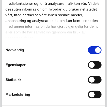
Epost
*
mediefunksjoner og for å analysere trafikken vår. Vi deler
dessuten informasjon om hvordan du bruker nettstedet
vårt, med partnerne våre innen sosiale medier,
annonsering og analysearbeid, som kan kombinere den
Melding
*
med annen informasjon du har gjort tilgjengelig for dem,
eller som de har samlet inn gjennom din bruk av
tjenestene deres.
Samtykkevalg
Nødvendig
Send
Egenskaper
Statistikk
Omtaler (0)
Markedsføring
Omtaler