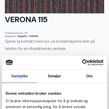
VERONA 115
Produktnummer:
115
Kategorier:
Teppeflis
,
VERONA
Gjerne ta kontakt med oss via kontaktskjema eller på
telefon for en uforpliktende samtale.
Telefon: 73 51 03 07
Epost:
post@avestatepper.no
Samtykke
Detaljer
Om
Navn
*
Denne nettsiden bruker cookies
Vi bruker informasjonskapsler for å gi innhold og
annonser et personlig preg, for å levere sosiale