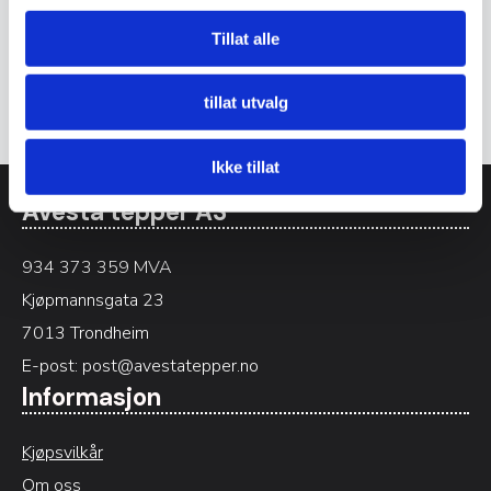
Det er ingen omtaler ennå.
Tillat alle
Bli den første til å omtale «VERONA 115»
Du må være
logget inn
for å legge inn en omtale.
tillat utvalg
Ikke tillat
Avesta tepper AS
934 373 359 MVA
Kjøpmannsgata 23
7013 Trondheim
E-post:
post@avestatepper.no
Informasjon
Kjøpsvilkår
Om oss