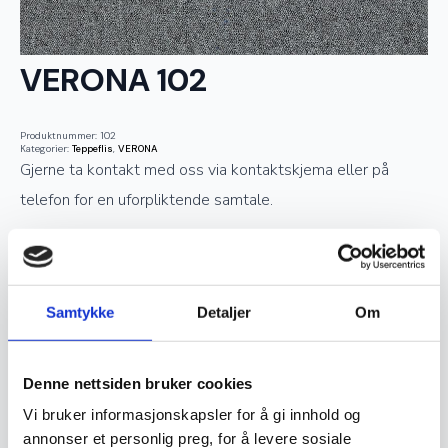
VERONA 102
Produktnummer:
102
Kategorier:
Teppeflis
,
VERONA
Gjerne ta kontakt med oss via kontaktskjema eller på
telefon for en uforpliktende samtale.
Telefon: 73 51 03 07
Epost:
post@avestatepper.no
Samtykke
Detaljer
Om
Navn
*
Denne nettsiden bruker cookies
Vi bruker informasjonskapsler for å gi innhold og
annonser et personlig preg, for å levere sosiale