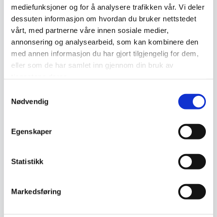
Epost
*
mediefunksjoner og for å analysere trafikken vår. Vi deler
dessuten informasjon om hvordan du bruker nettstedet
vårt, med partnerne våre innen sosiale medier,
annonsering og analysearbeid, som kan kombinere den
Melding
*
med annen informasjon du har gjort tilgjengelig for dem,
eller som de har samlet inn gjennom din bruk av
tjenestene deres.
Samtykkevalg
Nødvendig
Send
Egenskaper
Statistikk
Omtaler (0)
Markedsføring
Omtaler