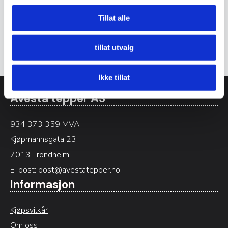
Det er ingen omtaler ennå.
Tillat alle
Bli den første til å omtale «VERONA 102»
Du må være
logget inn
for å legge inn en omtale.
tillat utvalg
Ikke tillat
Avesta tepper AS
934 373 359 MVA
Kjøpmannsgata 23
7013 Trondheim
E-post:
post@avestatepper.no
Informasjon
Kjøpsvilkår
Om oss