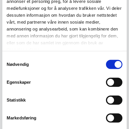
annonser et personlig preg, for å levere sosiale
Maskintepper er enkle å vedlikeholde. Regelmessig
mediefunksjoner og for å analysere trafikken vår. Vi deler
støvsuging fjerner støv og smuss, og skånsom vask med
dessuten informasjon om hvordan du bruker nettstedet
mildt rengjøringsmiddel kan brukes ved behov. Syntetiske
vårt, med partnerne våre innen sosiale medier,
annonsering og analysearbeid, som kan kombinere den
tepper tåler flekker og falming, men bør skjermes mot
med annen informasjon du har gjort tilgjengelig for dem,
langvarig sollys. For jevn slitasje og lengre levetid bør
eller som de har samlet inn gjennom din bruk av
tepper i høy trafikk roteres jevnlig.
tjenestene deres.
Relaterte produkter
Samtykkevalg
Nødvendig
Egenskaper
Statistikk
Markedsføring
Isfahan Maskinteppe
Tabriz Maskinteppe
5.995
kr
5.995
kr