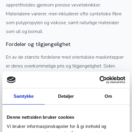
opprettholdes gjennom presise veveteknikker.
Materialene varierer, men inkluderer ofte syntetiske fibre
som polypropylen og viskose, samt naturlige materialer
som ull og bomull.
Fordeler og tilgjengelighet
En av de største fordelene med orientalske maskintepper
er deres overkommelige pris og tilgjengelighet. Siden
produksjonen er raskere og mindre arbeidskrevende enn
håndknytting, kan maskintepper tilby lignende estetikk til
en lavere kostnad. De er også lettere å vedlikeholde og
Samtykke
Detaljer
Om
tåler høy trafikk, noe som gjør dem til et praktisk valg for
hjem og offentlige rom.
Denne nettsiden bruker cookies
Vedlikehold og holdbarhet
Vi bruker informasjonskapsler for å gi innhold og