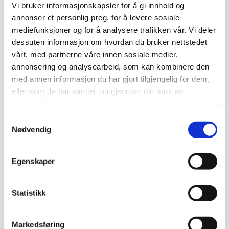
Vi bruker informasjonskapsler for å gi innhold og
Vedlikehold og holdbarhet
annonser et personlig preg, for å levere sosiale
mediefunksjoner og for å analysere trafikken vår. Vi deler
Maskintepper er enkle å vedlikeholde. Regelmessig
dessuten informasjon om hvordan du bruker nettstedet
støvsuging fjerner støv og smuss, og skånsom vask med
vårt, med partnerne våre innen sosiale medier,
annonsering og analysearbeid, som kan kombinere den
mildt rengjøringsmiddel kan brukes ved behov. Syntetiske
med annen informasjon du har gjort tilgjengelig for dem,
tepper tåler flekker og falming, men bør skjermes mot
eller som de har samlet inn gjennom din bruk av
langvarig sollys. For jevn slitasje og lengre levetid bør
tjenestene deres.
tepper i høy trafikk roteres jevnlig.
Samtykkevalg
Relaterte produkter
Nødvendig
Egenskaper
Statistikk
Markedsføring