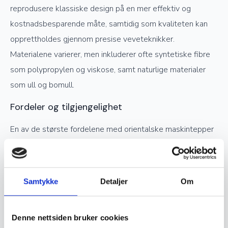
reprodusere klassiske design på en mer effektiv og
kostnadsbesparende måte, samtidig som kvaliteten kan
opprettholdes gjennom presise veveteknikker.
Materialene varierer, men inkluderer ofte syntetiske fibre
som polypropylen og viskose, samt naturlige materialer
som ull og bomull.
Fordeler og tilgjengelighet
En av de største fordelene med orientalske maskintepper
er deres overkommelige pris og tilgjengelighet. Siden
produksjonen er raskere og mindre arbeidskrevende enn
håndknytting, kan maskintepper tilby lignende estetikk til
Samtykke
Detaljer
Om
en lavere kostnad. De er også lettere å vedlikeholde og
tåler høy trafikk, noe som gjør dem til et praktisk valg for
Denne nettsiden bruker cookies
hjem og offentlige rom.