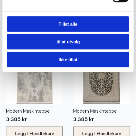
Bidjar Maskinteppe
Tabriz Maskinteppe
7.490
kr
7.490
kr
Tillat alle
Legg I Handlekurv
Legg I Handlekurv
tillat utvalg
Ikke tillat
Modern Maskinteppe
Modern Maskinteppe
3.385
kr
3.385
kr
Legg I Handlekurv
Legg I Handlekurv