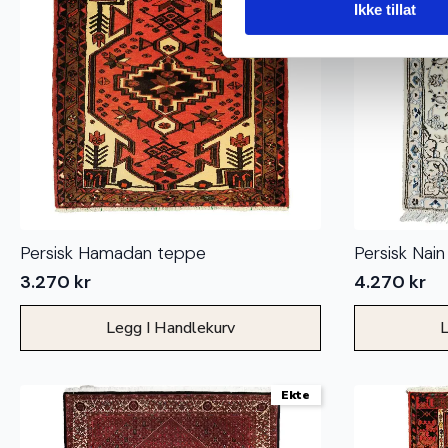
Ikke tillat
Persisk Hamadan teppe
Persisk Nain
3.270
kr
4.270
kr
Legg I Handlekurv
L
Ekte