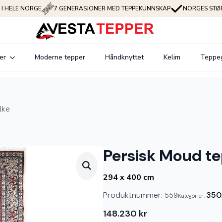
 I HELE NORGE
7 GENERASJONER MED TEPPEKUNNSKAP
NORGES STØR
er
Moderne tepper
Håndknyttet
Kelim
Teppe
lke
Persisk Moud te
294 x 400 cm
Produktnummer:
350
559
Kategorier:
148.230
kr