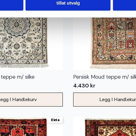
tillat utvalg
 teppe m/ silke
Persisk Moud teppe m/ sil
4.430
kr
egg I Handlekurv
Legg I Handleku
Ekte