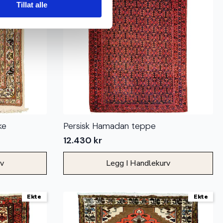
Tillat alle
ke
Persisk Hamadan teppe
12.430
kr
rv
Legg I Handlekurv
Ekte
Ekte