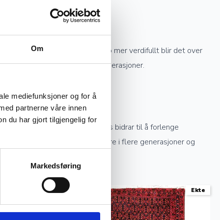
Om
re knytting et teppe har, desto mer verdifullt blir det over
knyttede tepper kan gå i arv i generasjoner.
iale mediefunksjoner og for å
 med partnerne våre innen
u har gjort tilgjengelig for
ekte sollys og profesjonell rens bidrar til å forlenge
stell kan et håndknyttet teppe vare i flere generasjoner og
Markedsføring
Ekte
Ekte