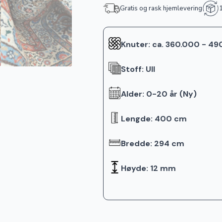
Gratis og rask hjemlevering
1
Knuter: ca. 360.000 - 4
Stoff: Ull
Alder: 0-20 år (Ny)
Lengde: 400 cm
Bredde: 294 cm
Høyde: 12 mm