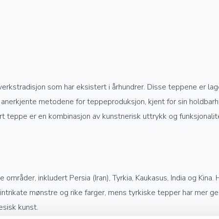
verkstradisjon som har eksistert i århundrer. Disse teppene er la
anerkjente metodene for teppeproduksjon, kjent for sin holdbarhet
rt teppe er en kombinasjon av kunstnerisk uttrykk og funksjonalit
mråder, inkludert Persia (Iran), Tyrkia, Kaukasus, India og Kina. 
e intrikate mønstre og rike farger, mens tyrkiske tepper har mer 
esisk kunst.