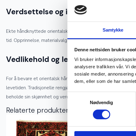
Verdsettelse og investering
Samtykke
Ekte håndknyttede orientalske tepper er ettertraktede samlerob
tid. Opprinnelse, materialvalg og knutetetthet spiller en stor 
Denne nettsiden bruker coo
Vedlikehold og levetid
Vi bruker informasjonskapsler
analysere trafikken vår. Vi 
sosiale medier, annonsering 
For å bevare et orientalsk håndknyttet teppe i god stand kreve
dem, eller som de har samlet
levetiden. Tradisjonelle rengjøringsmetoder, som å bruke snø t
Samtykkevalg
beholde sin skjønnhet og verdi.
Nødvendig
Relaterte produkter
Ekte