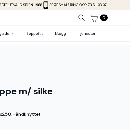
STE UTVALG SIDEN 1988
SPØRSMÅL? RING OSS: 73 51 03 07
0
guide
Teppeflis
Blogg
Tjenester
ppe m/ silke
x250
Håndknyttet
,