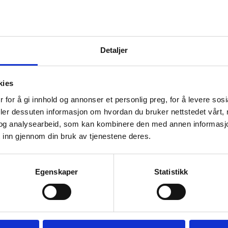
Detaljer
jekter og kan være en god investering. Jo høyere kvalitet og fine
rolle i vurderingen av et teppes verdi, og godt vedlikeholdte hånd
kies
 for å gi innhold og annonser et personlig preg, for å levere sos
deler dessuten informasjon om hvordan du bruker nettstedet vårt,
og analysearbeid, som kan kombinere den med annen informasjon d
s riktig vedlikehold. Regelmessig støvsuging, beskyttelse mot dir
 inn gjennom din bruk av tjenestene deres.
il å rense ulltepper, benyttes fortsatt i noen kulturer. Med godt 
Egenskaper
Statistikk
Ekte