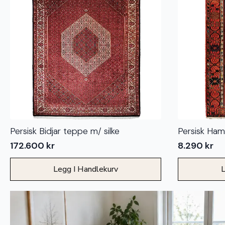
Persisk Bidjar teppe m/ silke
Persisk Ha
172.600
kr
8.290
kr
Legg I Handlekurv
L