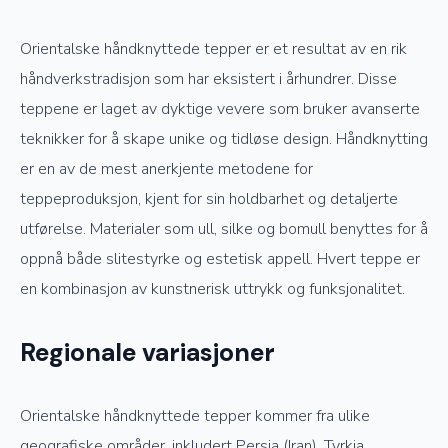
Orientalske håndknyttede tepper er et resultat av en rik
håndverkstradisjon som har eksistert i århundrer. Disse
teppene er laget av dyktige vevere som bruker avanserte
teknikker for å skape unike og tidløse design. Håndknytting
er en av de mest anerkjente metodene for
teppeproduksjon, kjent for sin holdbarhet og detaljerte
utførelse. Materialer som ull, silke og bomull benyttes for å
oppnå både slitestyrke og estetisk appell. Hvert teppe er
en kombinasjon av kunstnerisk uttrykk og funksjonalitet.
Regionale variasjoner
Orientalske håndknyttede tepper kommer fra ulike
geografiske områder, inkludert Persia (Iran), Tyrkia,