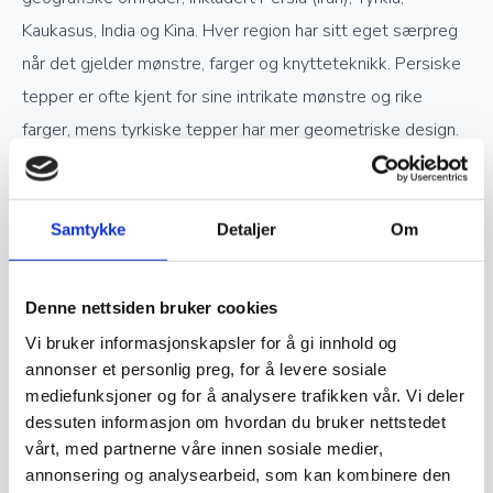
Kaukasus, India og Kina. Hver region har sitt eget særpreg
når det gjelder mønstre, farger og knytteteknikk. Persiske
tepper er ofte kjent for sine intrikate mønstre og rike
farger, mens tyrkiske tepper har mer geometriske design.
Kinesiske håndknyttede tepper skiller seg ut med delikate
pastellfarger og inspirasjon fra tradisjonell kinesisk kunst.
Samtykke
Detaljer
Om
Verdsettelse og investering
Denne nettsiden bruker cookies
Ekte håndknyttede orientalske tepper er ettertraktede
Vi bruker informasjonskapsler for å gi innhold og
samlerobjekter og kan være en god investering. Jo høyere
annonser et personlig preg, for å levere sosiale
mediefunksjoner og for å analysere trafikken vår. Vi deler
kvalitet og finere knytting et teppe har, desto mer
dessuten informasjon om hvordan du bruker nettstedet
verdifullt blir det over tid. Opprinnelse, materialvalg og
vårt, med partnerne våre innen sosiale medier,
knutetetthet spiller en stor rolle i vurderingen av et teppes
annonsering og analysearbeid, som kan kombinere den