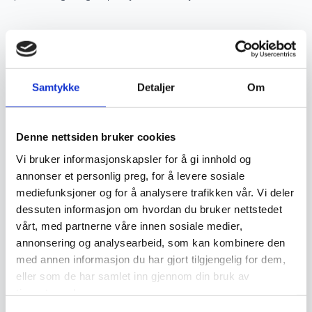
Verdsettelse og investering
Ekte håndknyttede orientalske tepper er ettertraktede
Samtykke
Detaljer
Om
samlerobjekter og kan være en god investering. Jo høyere
kvalitet og finere knytting et teppe har, desto mer
Denne nettsiden bruker cookies
verdifullt blir det over tid. Opprinnelse, materialvalg og
Vi bruker informasjonskapsler for å gi innhold og
knutetetthet spiller en stor rolle i vurderingen av et teppes
annonser et personlig preg, for å levere sosiale
verdi, og godt vedlikeholdte håndknyttede tepper kan gå i
mediefunksjoner og for å analysere trafikken vår. Vi deler
arv i generasjoner.
dessuten informasjon om hvordan du bruker nettstedet
vårt, med partnerne våre innen sosiale medier,
annonsering og analysearbeid, som kan kombinere den
Vedlikehold og levetid
med annen informasjon du har gjort tilgjengelig for dem,
eller som de har samlet inn gjennom din bruk av
tjenestene deres.
For å bevare et orientalsk håndknyttet teppe i god stand