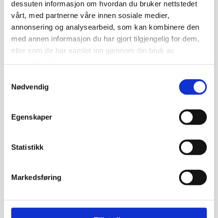
dessuten informasjon om hvordan du bruker nettstedet
tepper tåler flekker og falming, men bør skjermes mot
vårt, med partnerne våre innen sosiale medier,
langvarig sollys. For jevn slitasje og lengre levetid bør
annonsering og analysearbeid, som kan kombinere den
tepper i høy trafikk roteres jevnlig.
med annen informasjon du har gjort tilgjengelig for dem,
Relaterte produkter
eller som de har samlet inn gjennom din bruk av
tjenestene deres.
Samtykkevalg
Nødvendig
Egenskaper
Statistikk
Isfahan Maskinteppe
Tabriz Maskinteppe
5.995
kr
4.995
kr
Markedsføring
Legg I Handlekurv
Legg I Handlekurv