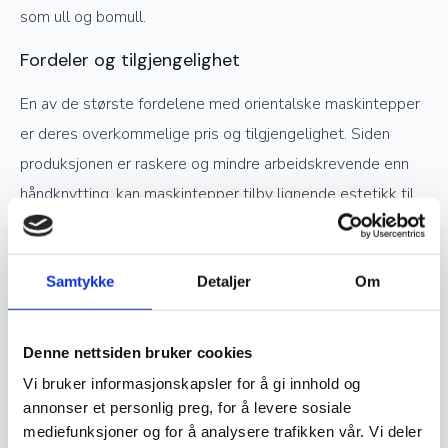
som ull og bomull.
Fordeler og tilgjengelighet
En av de største fordelene med orientalske maskintepper
er deres overkommelige pris og tilgjengelighet. Siden
produksjonen er raskere og mindre arbeidskrevende enn
håndknytting, kan maskintepper tilby lignende estetikk til
en lavere kostnad. De er også lettere å vedlikeholde og
tåler høy trafikk, noe som gjør dem til et praktisk valg for
Samtykke
Detaljer
Om
hjem og offentlige rom.
Vedlikehold og holdbarhet
Denne nettsiden bruker cookies
Maskintepper er enkle å vedlikeholde. Regelmessig
Vi bruker informasjonskapsler for å gi innhold og
støvsuging fjerner støv og smuss, og skånsom vask med
annonser et personlig preg, for å levere sosiale
mildt rengjøringsmiddel kan brukes ved behov. Syntetiske
mediefunksjoner og for å analysere trafikken vår. Vi deler