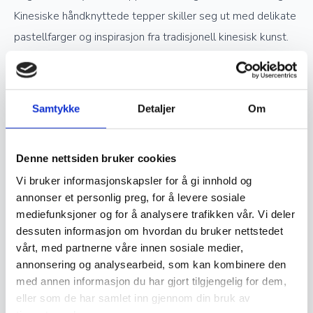
Kinesiske håndknyttede tepper skiller seg ut med delikate
pastellfarger og inspirasjon fra tradisjonell kinesisk kunst.
Verdsettelse og investering
Samtykke
Detaljer
Om
Ekte håndknyttede orientalske tepper er ettertraktede
samlerobjekter og kan være en god investering. Jo høyere
Denne nettsiden bruker cookies
kvalitet og finere knytting et teppe har, desto mer
Vi bruker informasjonskapsler for å gi innhold og
verdifullt blir det over tid. Opprinnelse, materialvalg og
annonser et personlig preg, for å levere sosiale
knutetetthet spiller en stor rolle i vurderingen av et teppes
mediefunksjoner og for å analysere trafikken vår. Vi deler
verdi, og godt vedlikeholdte håndknyttede tepper kan gå i
dessuten informasjon om hvordan du bruker nettstedet
vårt, med partnerne våre innen sosiale medier,
arv i generasjoner.
annonsering og analysearbeid, som kan kombinere den
med annen informasjon du har gjort tilgjengelig for dem,
Vedlikehold og levetid
eller som de har samlet inn gjennom din bruk av