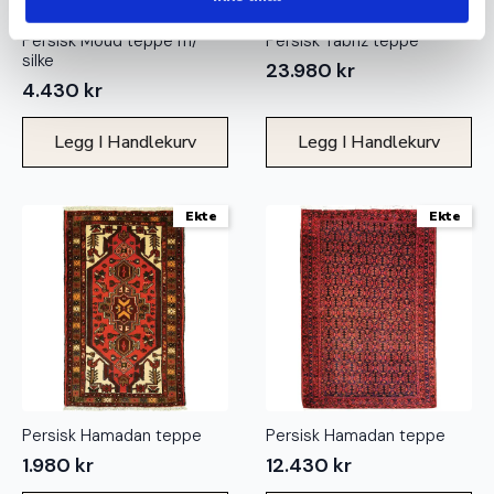
Persisk Moud teppe m/
Persisk Tabriz teppe
silke
23.980
kr
4.430
kr
Legg I Handlekurv
Legg I Handlekurv
Ekte
Ekte
Persisk Hamadan teppe
Persisk Hamadan teppe
1.980
kr
12.430
kr