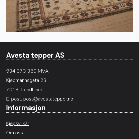
Avesta tepper AS
934 373 359 MVA
Kjøpmannsgata 23
7013 Trondheim
E-post:
post@avestatepper.no
Informasjon
Kjøpsvilkår
Om oss