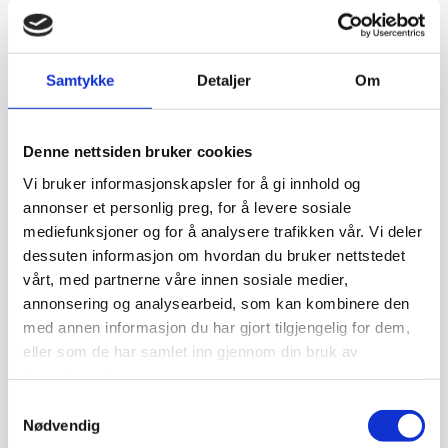
Ekte håndknyttede orientalske tepper er ettertraktede
samlerobjekter og kan være en god investering. Jo høyere
Samtykke
Detaljer
Om
kvalitet og finere knytting et teppe har, desto mer
verdifullt blir det over tid. Opprinnelse, materialvalg og
knutetetthet spiller en stor rolle i vurderingen av et teppes
Denne nettsiden bruker cookies
verdi, og godt vedlikeholdte håndknyttede tepper kan gå i
Vi bruker informasjonskapsler for å gi innhold og
annonser et personlig preg, for å levere sosiale
arv i generasjoner.
mediefunksjoner og for å analysere trafikken vår. Vi deler
dessuten informasjon om hvordan du bruker nettstedet
Vedlikehold og levetid
vårt, med partnerne våre innen sosiale medier,
annonsering og analysearbeid, som kan kombinere den
med annen informasjon du har gjort tilgjengelig for dem,
For å bevare et orientalsk håndknyttet teppe i god stand
eller som de har samlet inn gjennom din bruk av
kreves riktig vedlikehold. Regelmessig støvsuging,
tjenestene deres.
beskyttelse mot direkte sollys og profesjonell rens bidrar
Samtykkevalg
til å forlenge levetiden. Tradisjonelle rengjøringsmetoder,
Nødvendig