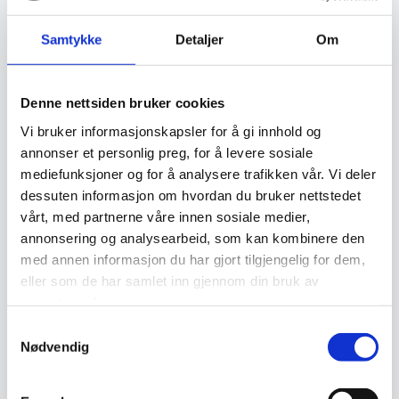
Samtykke
Detaljer
Om
Relaterte produkter
Denne nettsiden bruker cookies
Vi bruker informasjonskapsler for å gi innhold og
annonser et personlig preg, for å levere sosiale
mediefunksjoner og for å analysere trafikken vår. Vi deler
dessuten informasjon om hvordan du bruker nettstedet
vårt, med partnerne våre innen sosiale medier,
annonsering og analysearbeid, som kan kombinere den
med annen informasjon du har gjort tilgjengelig for dem,
Nimbus – Cream
Nimbus – Grå
eller som de har samlet inn gjennom din bruk av
2.699
kr
990
kr
tjenestene deres.
Samtykkevalg
Legg I Handlekurv
Legg I Handlekurv
Nødvendig