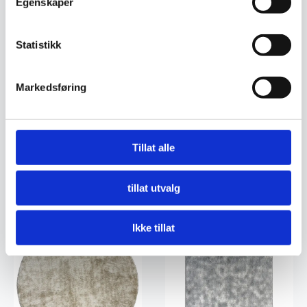
Egenskaper
Statistikk
Markedsføring
Vektor – Snø
Vektor – Grå
999
kr
999
kr
Tillat alle
Legg I Handlekurv
Legg I Handlekurv
tillat utvalg
Ikke tillat