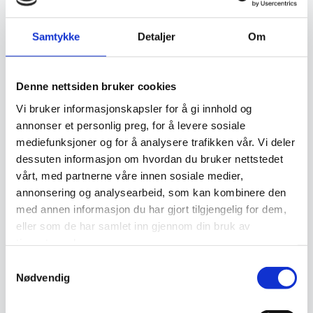
Samtykke
Detaljer
Om
Relaterte produkter
Denne nettsiden bruker cookies
Vi bruker informasjonskapsler for å gi innhold og
annonser et personlig preg, for å levere sosiale
mediefunksjoner og for å analysere trafikken vår. Vi deler
dessuten informasjon om hvordan du bruker nettstedet
vårt, med partnerne våre innen sosiale medier,
annonsering og analysearbeid, som kan kombinere den
med annen informasjon du har gjort tilgjengelig for dem,
Vektor – Snø
Vektor – Grå
eller som de har samlet inn gjennom din bruk av
1.249
kr
2.399
kr
tjenestene deres.
Samtykkevalg
Legg I Handlekurv
Legg I Handlekurv
Nødvendig