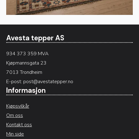
Avesta tepper AS
934 373 359 MVA
Kjøpmannsgata 23
7013 Trondheim
E-post:
post@avestatepper.no
Informasjon
Kjøpsvilkår
Om oss
Kontakt oss
Min side