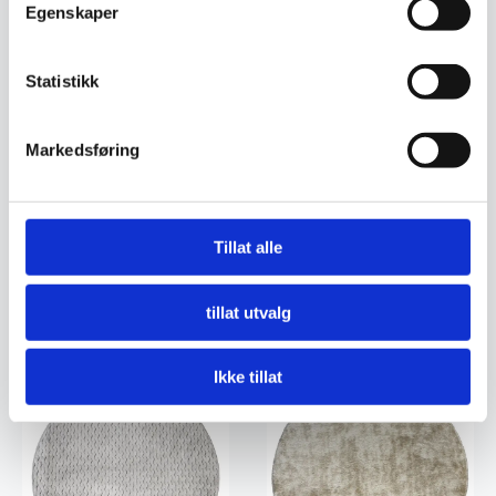
Egenskaper
Statistikk
Markedsføring
Vektor – Snø
Vektor – Snø
Tillat alle
1.899
kr
999
kr
Legg I Handlekurv
Legg I Handlekurv
tillat utvalg
Ikke tillat