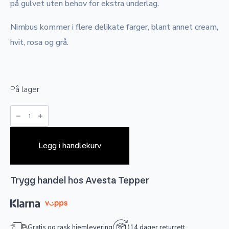
på gulvet uten behov for ekstra underlag.
Nimbus kommer i flere delikate farger, blant annet cream,
hvit, rosa og grå.
På lager
Nimbus
-
Grå
antall
Legg i handlekurv
Trygg handel hos Avesta Tepper
Gratis og rask hjemlevering
14 dager returrett