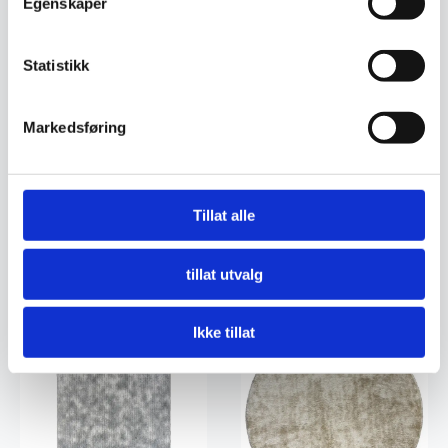
Egenskaper
Statistikk
Markedsføring
Vektor – Grå
Vektor – Snø
1.899
kr
899
kr
Tillat alle
Legg I Handlekurv
Legg I Handlekurv
tillat utvalg
Ikke tillat