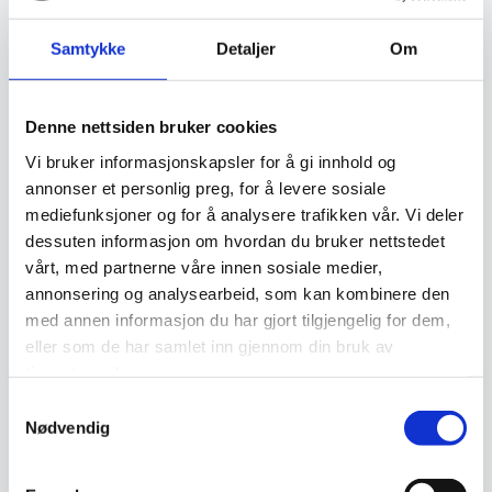
Samtykke
Detaljer
Om
Relaterte produkter
Denne nettsiden bruker cookies
Vi bruker informasjonskapsler for å gi innhold og
annonser et personlig preg, for å levere sosiale
mediefunksjoner og for å analysere trafikken vår. Vi deler
dessuten informasjon om hvordan du bruker nettstedet
vårt, med partnerne våre innen sosiale medier,
annonsering og analysearbeid, som kan kombinere den
med annen informasjon du har gjort tilgjengelig for dem,
Nimbus – Grå
Vektor – Grå
eller som de har samlet inn gjennom din bruk av
1.699
kr
1.399
kr
tjenestene deres.
Samtykkevalg
Legg I Handlekurv
Legg I Handlekurv
Nødvendig