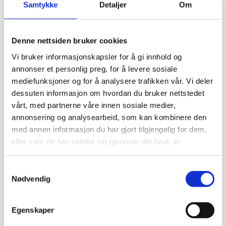
Relaterte produkter
Samtykke
Detaljer
Om
Denne nettsiden bruker cookies
Vi bruker informasjonskapsler for å gi innhold og
annonser et personlig preg, for å levere sosiale
mediefunksjoner og for å analysere trafikken vår. Vi deler
dessuten informasjon om hvordan du bruker nettstedet
vårt, med partnerne våre innen sosiale medier,
Nimbus – Grå
Vektor – Grå
annonsering og analysearbeid, som kan kombinere den
1.299
kr
999
kr
med annen informasjon du har gjort tilgjengelig for dem,
eller som de har samlet inn gjennom din bruk av
Legg I Handlekurv
Legg I Handlekurv
tjenestene deres.
Samtykkevalg
Nødvendig
Egenskaper