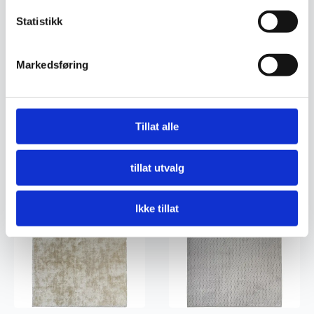
Statistikk
Markedsføring
Vektor – Snø
Nimbus – Cream
1.399
kr
1.699
kr
Tillat alle
Legg I Handlekurv
Legg I Handlekurv
tillat utvalg
Ikke tillat