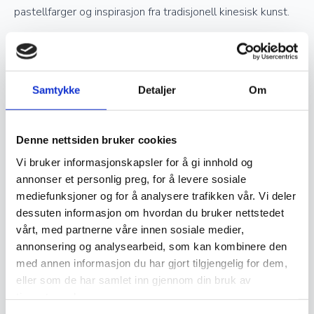
pastellfarger og inspirasjon fra tradisjonell kinesisk kunst.
Verdsettelse og investering
Samtykke
Detaljer
Om
Ekte håndknyttede orientalske tepper er ettertraktede
samlerobjekter og kan være en god investering. Jo høyere
Denne nettsiden bruker cookies
kvalitet og finere knytting et teppe har, desto mer
Vi bruker informasjonskapsler for å gi innhold og
verdifullt blir det over tid. Opprinnelse, materialvalg og
annonser et personlig preg, for å levere sosiale
knutetetthet spiller en stor rolle i vurderingen av et teppes
mediefunksjoner og for å analysere trafikken vår. Vi deler
verdi, og godt vedlikeholdte håndknyttede tepper kan gå i
dessuten informasjon om hvordan du bruker nettstedet
arv i generasjoner.
vårt, med partnerne våre innen sosiale medier,
annonsering og analysearbeid, som kan kombinere den
med annen informasjon du har gjort tilgjengelig for dem,
Vedlikehold og levetid
eller som de har samlet inn gjennom din bruk av
tjenestene deres.