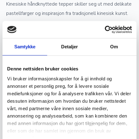
Kinesiske håndknyttede tepper skiller seg ut med delikate
pastellfarger og inspirasjon fra tradisjonell kinesisk kunst.
Verdsettelse og investering
Samtykke
Detaljer
Om
Ekte håndknyttede orientalske tepper er ettertraktede
samlerobjekter og kan være en god investering. Jo høyere
Denne nettsiden bruker cookies
kvalitet og finere knytting et teppe har, desto mer
Vi bruker informasjonskapsler for å gi innhold og
verdifullt blir det over tid. Opprinnelse, materialvalg og
annonser et personlig preg, for å levere sosiale
knutetetthet spiller en stor rolle i vurderingen av et teppes
mediefunksjoner og for å analysere trafikken vår. Vi deler
verdi, og godt vedlikeholdte håndknyttede tepper kan gå i
dessuten informasjon om hvordan du bruker nettstedet
arv i generasjoner.
vårt, med partnerne våre innen sosiale medier,
annonsering og analysearbeid, som kan kombinere den
med annen informasjon du har gjort tilgjengelig for dem,
Vedlikehold og levetid
eller som de har samlet inn gjennom din bruk av
tjenestene deres.