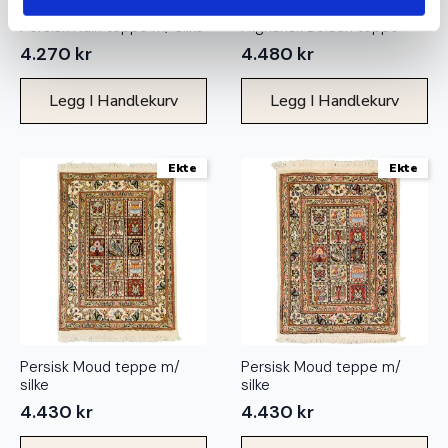
Persisk Nain teppe m/ silke
Afghansk Beluch teppe
4.270
kr
4.480
kr
Legg I Handlekurv
Legg I Handlekurv
Ekte
Ekte
Persisk Moud teppe m/
Persisk Moud teppe m/
silke
silke
4.430
kr
4.430
kr