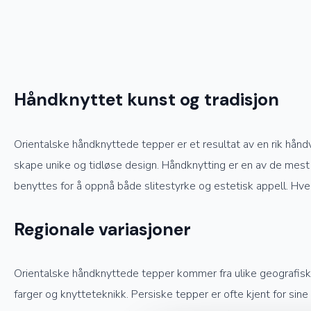
Håndknyttet kunst og tradisjon
Orientalske håndknyttede tepper er et resultat av en rik hånd
skape unike og tidløse design. Håndknytting er en av de mest 
benyttes for å oppnå både slitestyrke og estetisk appell. Hve
Regionale variasjoner
Orientalske håndknyttede tepper kommer fra ulike geografiske o
farger og knytteteknikk. Persiske tepper er ofte kjent for sin