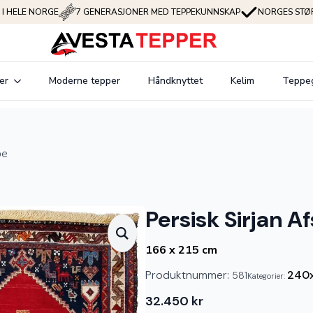
 I HELE NORGE
7 GENERASJONER MED TEPPEKUNNSKAP
NORGES STØR
er
Moderne tepper
Håndknyttet
Kelim
Teppe
pe
Persisk Sirjan A
166 x 215 cm
Produktnummer:
240
581
Kategorier:
32.450
kr