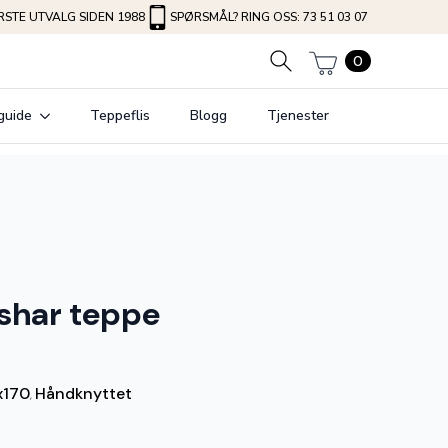
STE UTVALG SIDEN 1988
SPØRSMÅL? RING OSS: 73 51 03 07
0
guide
Teppeflis
Blogg
Tjenester
fshar teppe
x170
Håndknyttet
,