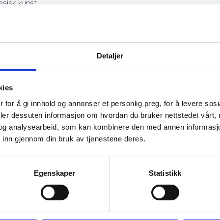
esisk kunst.
Detaljer
jekter og kan være en god investering. Jo høyere kvalitet og fine
rolle i vurderingen av et teppes verdi, og godt vedlikeholdte hånd
kies
 for å gi innhold og annonser et personlig preg, for å levere sos
deler dessuten informasjon om hvordan du bruker nettstedet vårt,
og analysearbeid, som kan kombinere den med annen informasjon d
 inn gjennom din bruk av tjenestene deres.
s riktig vedlikehold. Regelmessig støvsuging, beskyttelse mot dir
il å rense ulltepper, benyttes fortsatt i noen kulturer. Med godt 
Egenskaper
Statistikk
Ekte