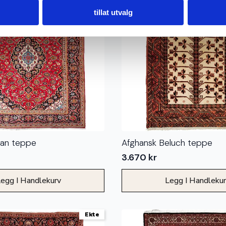
tillat utvalg
han teppe
Afghansk Beluch teppe
3.670
kr
egg I Handlekurv
Legg I Handleku
Ekte