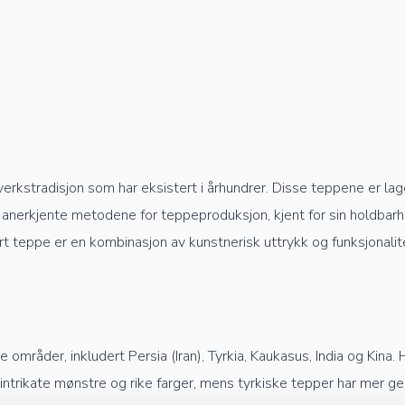
verkstradisjon som har eksistert i århundrer. Disse teppene er la
anerkjente metodene for teppeproduksjon, kjent for sin holdbarhet
rt teppe er en kombinasjon av kunstnerisk uttrykk og funksjonalit
mråder, inkludert Persia (Iran), Tyrkia, Kaukasus, India og Kina. 
e intrikate mønstre og rike farger, mens tyrkiske tepper har mer 