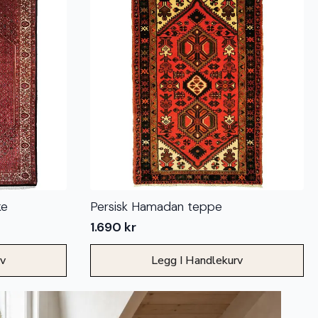
ke
Persisk Hamadan teppe
1.690
kr
rv
Legg I Handlekurv