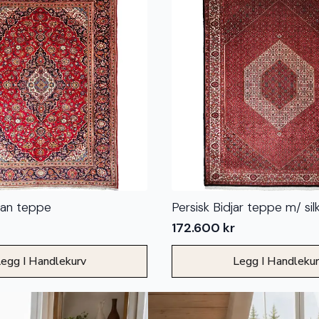
han teppe
Persisk Bidjar teppe m/ sil
172.600
kr
egg I Handlekurv
Legg I Handleku