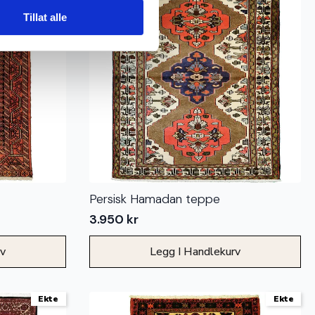
Tillat alle
Persisk Hamadan teppe
3.950
kr
rv
Legg I Handlekurv
Ekte
Ekte