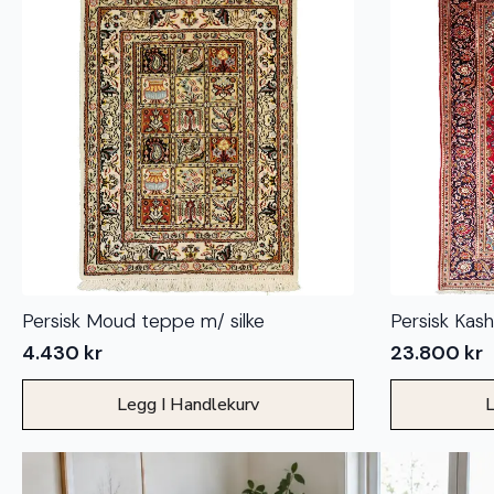
Persisk Moud teppe m/ silke
Persisk Kas
4.430
kr
23.800
kr
Legg I Handlekurv
L