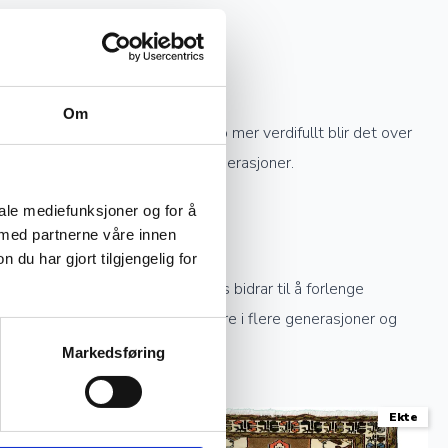
Om
re knytting et teppe har, desto mer verdifullt blir det over
knyttede tepper kan gå i arv i generasjoner.
iale mediefunksjoner og for å
 med partnerne våre innen
u har gjort tilgjengelig for
ekte sollys og profesjonell rens bidrar til å forlenge
stell kan et håndknyttet teppe vare i flere generasjoner og
Markedsføring
Ekte
Ekte