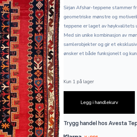
Sirjan Afshar-teppene stammer fra 
geometriske mønstre og motiverik
teppene er laget av høykvalitets u
Med sin unike kombinasjon av møn
samlerobjekter og gir et eksklusiv
ønsker et både funksjonelt og kun
Kun 1 på lager
Legg i handlekurv
Trygg handel hos Avesta Te