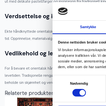
ut med delikate pastellfarger og inspirasjon fra tradisjonell kin
Verdsettelse og investering
Samtykke
Ekte håndknyttede orientalske tepper er ettertraktede samlerob
tid. Opprinnelse, materialvalg og knutetetthet spiller en stor 
Denne nettsiden bruker coo
Vi bruker informasjonskapsler
Vedlikehold og levetid
analysere trafikken vår. Vi 
sosiale medier, annonsering 
dem, eller som de har samlet
For å bevare et orientalsk håndknyttet teppe i god stand kreve
levetiden. Tradisjonelle rengjøringsmetoder, som å bruke snø t
Samtykkevalg
beholde sin skjønnhet og verdi.
Nødvendig
Relaterte produkter
Ekte