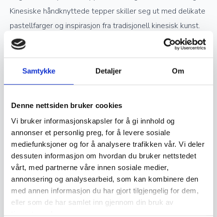
Kinesiske håndknyttede tepper skiller seg ut med delikate
pastellfarger og inspirasjon fra tradisjonell kinesisk kunst.
Verdsettelse og investering
Samtykke
Detaljer
Om
Ekte håndknyttede orientalske tepper er ettertraktede
samlerobjekter og kan være en god investering. Jo høyere
Denne nettsiden bruker cookies
kvalitet og finere knytting et teppe har, desto mer
Vi bruker informasjonskapsler for å gi innhold og
verdifullt blir det over tid. Opprinnelse, materialvalg og
annonser et personlig preg, for å levere sosiale
mediefunksjoner og for å analysere trafikken vår. Vi deler
knutetetthet spiller en stor rolle i vurderingen av et teppes
dessuten informasjon om hvordan du bruker nettstedet
verdi, og godt vedlikeholdte håndknyttede tepper kan gå i
vårt, med partnerne våre innen sosiale medier,
arv i generasjoner.
annonsering og analysearbeid, som kan kombinere den
med annen informasjon du har gjort tilgjengelig for dem,
Vedlikehold og levetid
eller som de har samlet inn gjennom din bruk av
tjenestene deres.