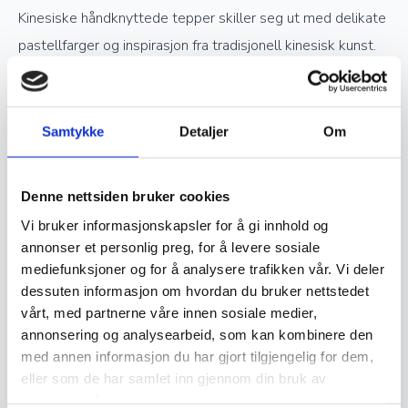
Kinesiske håndknyttede tepper skiller seg ut med delikate
pastellfarger og inspirasjon fra tradisjonell kinesisk kunst.
Verdsettelse og investering
Samtykke
Detaljer
Om
Ekte håndknyttede orientalske tepper er ettertraktede
samlerobjekter og kan være en god investering. Jo høyere
Denne nettsiden bruker cookies
kvalitet og finere knytting et teppe har, desto mer
Vi bruker informasjonskapsler for å gi innhold og
verdifullt blir det over tid. Opprinnelse, materialvalg og
annonser et personlig preg, for å levere sosiale
knutetetthet spiller en stor rolle i vurderingen av et teppes
mediefunksjoner og for å analysere trafikken vår. Vi deler
dessuten informasjon om hvordan du bruker nettstedet
verdi, og godt vedlikeholdte håndknyttede tepper kan gå i
vårt, med partnerne våre innen sosiale medier,
arv i generasjoner.
annonsering og analysearbeid, som kan kombinere den
med annen informasjon du har gjort tilgjengelig for dem,
Vedlikehold og levetid
eller som de har samlet inn gjennom din bruk av
tjenestene deres.