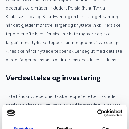
geografiske områder, inkludert Persia (Iran), Tyrkia,
Kaukasus, India og Kina. Hver region har sitt eget særpreg
når det gjelder mønstre, farger og knytteteknikk. Persiske
tepper er ofte kjent for sine intrikate mønstre og rike
farger, mens tyrkiske tepper har mer geometriske design.
Kinesiske håndknyttede tepper skiller seg ut med delikate
pastellfarger og inspirasjon fra tradisjonell kinesisk kunst.
Verdsettelse og investering
Ekte håndknyttede orientalske tepper er ettertraktede
samlerobjekter og kan være en god investering. Jo høyere
kvalitet og finere knytting et teppe har, desto mer
verdifullt blir det over tid. Opprinnelse, materialvalg og
Samtykke
Detaljer
Om