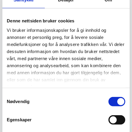
knutetetthet spiller en stor rolle i vurderingen av et teppes
verdi, og godt vedlikeholdte håndknyttede tepper kan gå i
arv i generasjoner.
Denne nettsiden bruker cookies
Vi bruker informasjonskapsler for å gi innhold og
Vedlikehold og levetid
annonser et personlig preg, for å levere sosiale
mediefunksjoner og for å analysere trafikken vår. Vi deler
dessuten informasjon om hvordan du bruker nettstedet
For å bevare et orientalsk håndknyttet teppe i god stand
vårt, med partnerne våre innen sosiale medier,
kreves riktig vedlikehold. Regelmessig støvsuging,
annonsering og analysearbeid, som kan kombinere den
med annen informasjon du har gjort tilgjengelig for dem,
beskyttelse mot direkte sollys og profesjonell rens bidrar
eller som de har samlet inn gjennom din bruk av
til å forlenge levetiden. Tradisjonelle rengjøringsmetoder,
tjenestene deres.
som å bruke snø til å rense ulltepper, benyttes fortsatt i
Samtykkevalg
noen kulturer. Med godt stell kan et håndknyttet teppe
Nødvendig
vare i flere generasjoner og beholde sin skjønnhet og verdi.
Egenskaper
Relaterte produkter
Ekte
Ekte