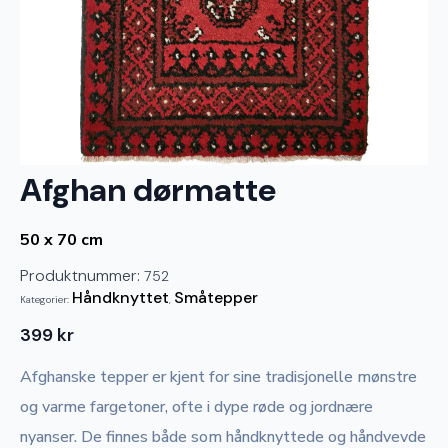
Afghan dørmatte
50 x 70 cm
Produktnummer:
752
Håndknyttet
Småtepper
Kategorier:
,
399
kr
Afghanske tepper er kjent for sine tradisjonelle mønstre
og varme fargetoner, ofte i dype røde og jordnære
nyanser. De finnes både som håndknyttede og håndvevde