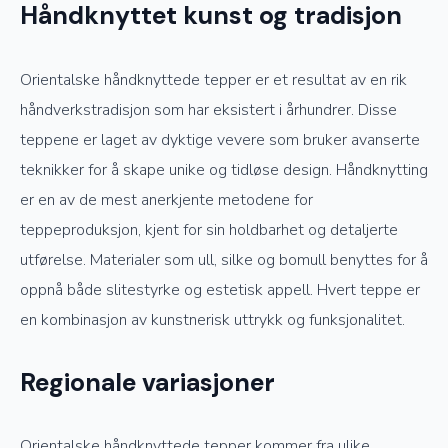
Håndknyttet kunst og tradisjon
Orientalske håndknyttede tepper er et resultat av en rik
håndverkstradisjon som har eksistert i århundrer. Disse
teppene er laget av dyktige vevere som bruker avanserte
teknikker for å skape unike og tidløse design. Håndknytting
er en av de mest anerkjente metodene for
teppeproduksjon, kjent for sin holdbarhet og detaljerte
utførelse. Materialer som ull, silke og bomull benyttes for å
oppnå både slitestyrke og estetisk appell. Hvert teppe er
en kombinasjon av kunstnerisk uttrykk og funksjonalitet.
Regionale variasjoner
Orientalske håndknyttede tepper kommer fra ulike