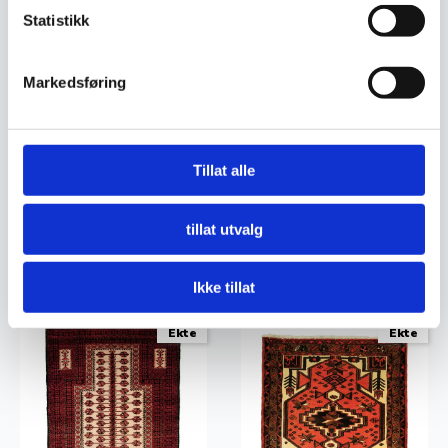
Statistikk
Markedsføring
Tillat alle
Persisk Hamadan teppe
Persisk Hamadan teppe
8.370
kr
1.940
kr
tillat utvalg
Legg I Handlekurv
Legg I Handlekurv
Ikke tillat
Ekte
Ekte