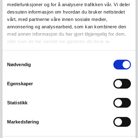
Epost
*
mediefunksjoner og for å analysere trafikken vår. Vi deler
dessuten informasjon om hvordan du bruker nettstedet
vårt, med partnerne våre innen sosiale medier,
annonsering og analysearbeid, som kan kombinere den
Melding
*
med annen informasjon du har gjort tilgjengelig for dem,
eller som de har samlet inn gjennom din bruk av
tjenestene deres.
Samtykkevalg
Nødvendig
Send
Egenskaper
Statistikk
Omtaler (0)
Markedsføring
Omtaler