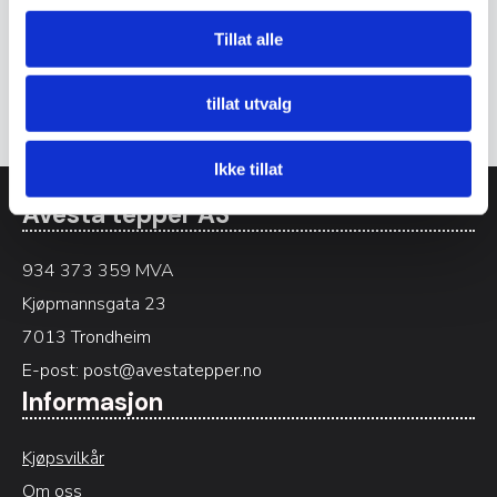
Det er ingen omtaler ennå.
Tillat alle
Bli den første til å omtale «A1 009»
Du må være
logget inn
for å legge inn en omtale.
tillat utvalg
Ikke tillat
Avesta tepper AS
934 373 359 MVA
Kjøpmannsgata 23
7013 Trondheim
E-post:
post@avestatepper.no
Informasjon
Kjøpsvilkår
Om oss