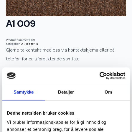
A1 009
Produktnummer:
009
Kategorier:
A1
,
Teppeflis
Gjerne ta kontakt med oss via kontaktskjema eller på
telefon for en uforpliktende samtale.
Telefon: 73 51 03 07
Epost:
post@avestatepper.no
Samtykke
Detaljer
Om
Navn
*
Denne nettsiden bruker cookies
Vi bruker informasjonskapsler for å gi innhold og
annonser et personlig preg, for å levere sosiale