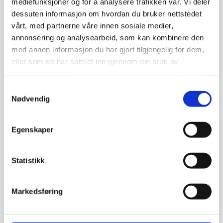
mediefunksjoner og for å analysere trafikken vår. Vi deler
dessuten informasjon om hvordan du bruker nettstedet
vårt, med partnerne våre innen sosiale medier,
annonsering og analysearbeid, som kan kombinere den
med annen informasjon du har gjort tilgjengelig for dem,
eller som de har samlet inn gjennom din bruk av
tjenestene deres.
Teppeflis – fleksibel, slitesterk og
moderne gulvløsning fra Avesta Tepper
Samtykkevalg
Nødvendig
avesta
22. januar 2026
Ingen kommentarer
Egenskaper
Kvalitetsleverandører av teppeflis med erfaring Vi har
valgt å samarbeide med to av Europas mest anerkjente
Statistikk
teppeflis-produsenter: Sammen tilbyr disse leverandørene
et bredt utvalg av farger, mønstre og kvaliteter –…
Markedsføring
Read more