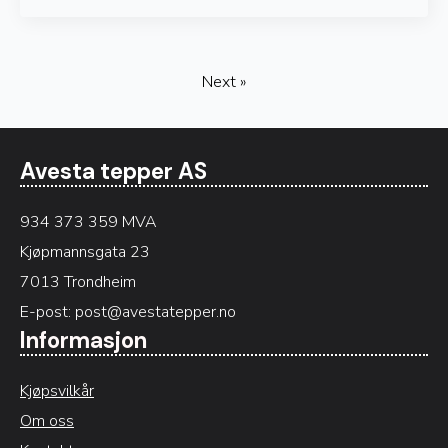
Next »
Avesta tepper AS
934 373 359 MVA
Kjøpmannsgata 23
7013 Trondheim
E-post:
post@avestatepper.no
Informasjon
Kjøpsvilkår
Om oss