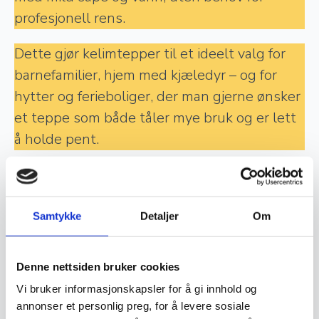
profesjonell rens.
Dette gjør kelimtepper til et ideelt valg for
barnefamilier, hjem med kjæledyr – og for
hytter og ferieboliger, der man gjerne ønsker
et teppe som både tåler mye bruk og er lett
å holde pent.
Farger, mønstre og personlighet
Kelimtepper finnes i et bredt spekter av
Samtykke
Detaljer
Om
farger og mønstre – fra jordnære, dempede
toner til sterke, livlige nyanser. Tradisjonelle
kelimtepper har ofte geometriske mønstre
Denne nettsiden bruker cookies
og symboler med kulturell betydning, mens
Vi bruker informasjonskapsler for å gi innhold og
annonser et personlig preg, for å levere sosiale
moderne varianter byr på mer minimalistiske