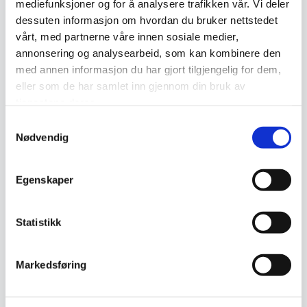
mediefunksjoner og for å analysere trafikken vår. Vi deler
og grafiske uttrykk.
dessuten informasjon om hvordan du bruker nettstedet
vårt, med partnerne våre innen sosiale medier,
Enten du ønsker et teppe som skaper
annonsering og analysearbeid, som kan kombinere den
kontrast i rommet eller et som smelter
med annen informasjon du har gjort tilgjengelig for dem,
harmonisk inn i interiøret, finnes det et
eller som de har samlet inn gjennom din bruk av
tjenestene deres.
kelimteppe som passer din stil. En annen av
Samtykkevalg
fordelene med kelimtepper er at de tilfører
Nødvendig
personlighet og særpreg til hjemmet,
samtidig som det fungerer som et dekorativt
Egenskaper
blikkfang.
Miljøvennlig og bærekraftig valg
Statistikk
Mange kelimtepper er håndvevd av naturlige
Markedsføring
materialer og farget med tradisjonelle
teknikker, noe som gjør dem til et mer