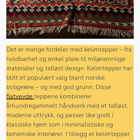
Det er mange fordeler med kelimtepper – fra
holdbarhet og enkel pleie til miljøvennlige
materialer og tidløst design. Kelimtepper har
blitt et populært valg blant norske
boligeiere – og med god grunn. Disse
flatvevde
teppene kombinerer
århundregammelt håndverk med et tidløst,
moderne uttrykk, og passer like godt i
klassiske hjem som i minimalistiske og
bohemske interiører. I tillegg er kelimtepper