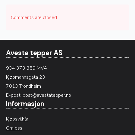
Comments are closed
Avesta tepper AS
934 373 359 MVA
Kjøpmannsgata 23
7013 Trondheim
E-post:
post@avestatepper.no
Informasjon
Kjøpsvilkår
Om oss