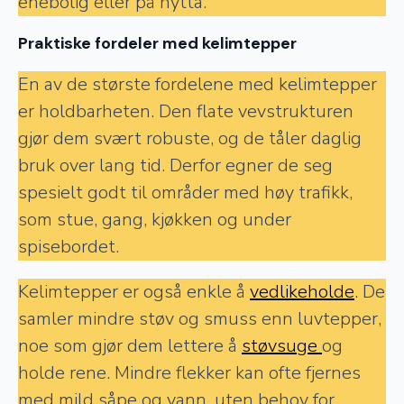
enebolig eller på hytta.
Praktiske fordeler med kelimtepper
En av de største fordelene med kelimtepper
er holdbarheten. Den flate vevstrukturen
gjør dem svært robuste, og de tåler daglig
bruk over lang tid. Derfor egner de seg
spesielt godt til områder med høy trafikk,
som stue, gang, kjøkken og under
spisebordet.
Kelimtepper er også enkle å
vedlikeholde
. De
samler mindre støv og smuss enn luvtepper,
noe som gjør dem lettere å
støvsuge
og
holde rene. Mindre flekker kan ofte fjernes
med mild såpe og vann, uten behov for