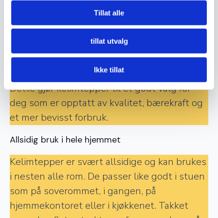
bærekraftig alternativ sammenlignet med
Tillat alle
masseproduserte, syntetiske tepper. Ved å
velge et kelimteppe investerer du i et
tillat utvalg
produkt med lang levetid, lavere miljøavtrykk
og unikt håndverk.
Ikke tillat
Dette gjør kelimtepper til et godt valg for
deg som er opptatt av kvalitet, bærekraft og
et mer bevisst forbruk.
Allsidig bruk i hele hjemmet
Kelimtepper er svært allsidige og kan brukes
i nesten alle rom. De passer like godt i stuen
som på soverommet, i gangen, på
hjemmekontoret eller i kjøkkenet. Takket