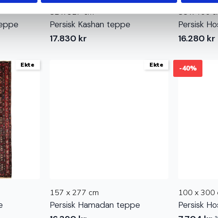
82 x 327 cm
85 x 400 
teppe
Persisk Kashan teppe
Persisk H
17.830
kr
16.280
kr
Ekte
Ekte
-40%
157 x 277 cm
100 x 300
e
Persisk Hamadan teppe
Persisk H