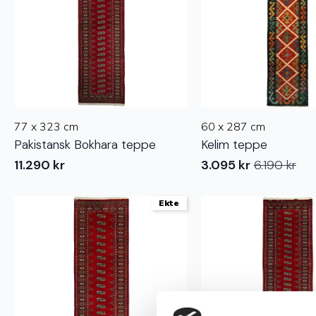
77 x 323 cm
60 x 287 cm
Pakistansk Bokhara teppe
Kelim teppe
11.290
kr
3.095
kr
6.190
kr
Opprinnelig
Nåværende
pris
pris
var:
er:
Ekte
6.190 kr.
3.095 kr.