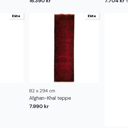
16.390
kr
7.704
kr
Opprinnel
Nåværen
pris
pris
var:
er:
Ekte
Ekte
12.840 kr.
7.704 kr.
82 x 294 cm
Afghan-Khal teppe
7.990
kr