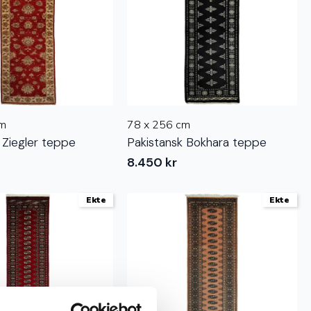
cm
78 x 256 cm
 Ziegler teppe
Pakistansk Bokhara teppe
8.450
kr
Ekte
Ekte