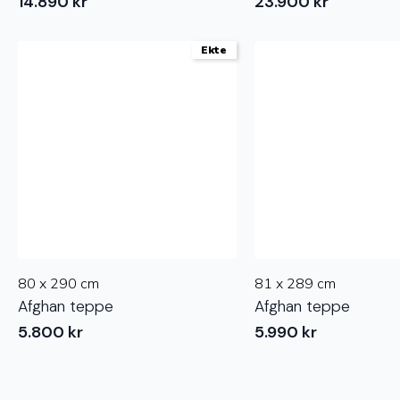
14.890
kr
23.900
kr
Ekte
80 x 290 cm
81 x 289 cm
Afghan teppe
Afghan teppe
5.800
kr
5.990
kr