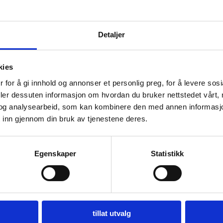
Detaljer
92 x 288 cm
78 x 322 
teppe
Ariana teppe
Pakistans
kies
17.250
kr
11.650
kr
 for å gi innhold og annonser et personlig preg, for å levere sos
deler dessuten informasjon om hvordan du bruker nettstedet vårt,
Ekte
Ekte
og analysearbeid, som kan kombinere den med annen informasjon d
 inn gjennom din bruk av tjenestene deres.
Egenskaper
Statistikk
tillat utvalg