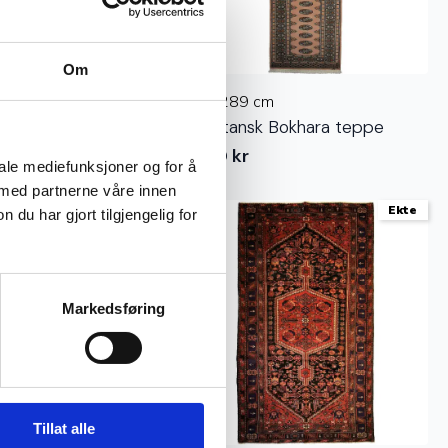
Om
cm
78 x 289 cm
k Bokhara teppe
Pakistansk Bokhara teppe
11.150
kr
iale mediefunksjoner og for å
 med partnerne våre innen
Ekte
Ekte
u har gjort tilgjengelig for
Markedsføring
Tillat alle