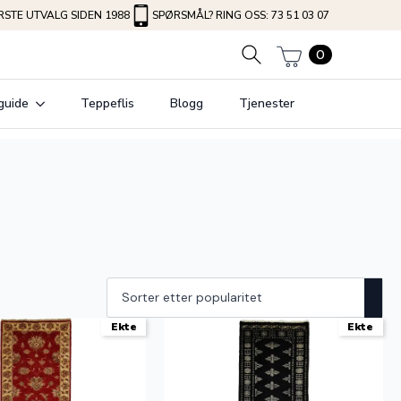
STE UTVALG SIDEN 1988
SPØRSMÅL? RING OSS: 73 51 03 07
0
guide
Teppeflis
Blogg
Tjenester
Ekte
Ekte