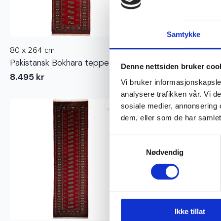
Samtykke
80 x 264 cm
78 x 307 cm
Pakistansk Bokhara teppe
Pakistansk Bokhara 
Denne nettsiden bruker coo
8.495
kr
11.290
kr
Vi bruker informasjonskapsler
analysere trafikken vår. Vi 
Ekte
sosiale medier, annonsering 
dem, eller som de har samlet
Samtykkevalg
Nødvendig
Ikke tillat