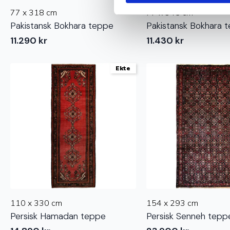
77 x 318 cm
77 x 345 cm
Pakistansk Bokhara teppe
Pakistansk Bokhara 
11.290
kr
11.430
kr
Ekte
110 x 330 cm
154 x 293 cm
Persisk Hamadan teppe
Persisk Senneh tepp