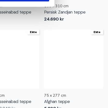
cm
166 x 310 cm
osseinabad teppe
Persisk Zandjan teppe
24.690
kr
Ekte
Ekte
 cm
75 x 277 cm
osseinabad teppe
Afghan teppe