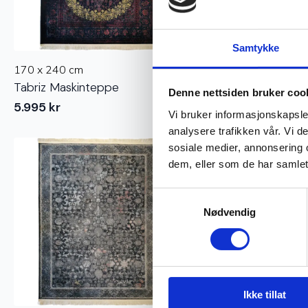
Samtykke
170 x 240 cm
170 x 240 cm
Tabriz Maskinteppe
Isfahan Maskinteppe
Denne nettsiden bruker coo
5.995
kr
5.995
kr
Vi bruker informasjonskapsler
analysere trafikken vår. Vi 
sosiale medier, annonsering 
dem, eller som de har samlet
Samtykkevalg
Nødvendig
Ikke tillat