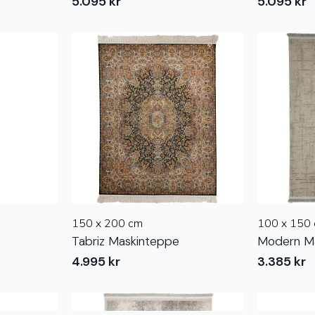
5.095
kr
5.095
kr
150 x 200 cm
100 x 150
Tabriz Maskinteppe
Modern M
4.995
kr
3.385
kr