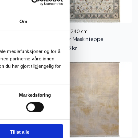
Om
 cm
170 x 240 cm
skinteppe
Tabriz Maskinteppe
5.995
kr
iale mediefunksjoner og for å
 med partnerne våre innen
u har gjort tilgjengelig for
Markedsføring
Tillat alle