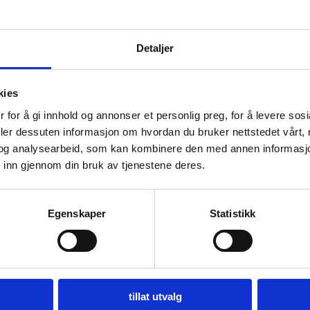
Detaljer
170 x 240 cm
170 x 240
Tabriz Maskinteppe
Tabriz Ma
kies
5.995
kr
5.995
kr
 for å gi innhold og annonser et personlig preg, for å levere sos
deler dessuten informasjon om hvordan du bruker nettstedet vårt,
og analysearbeid, som kan kombinere den med annen informasjon d
 inn gjennom din bruk av tjenestene deres.
Egenskaper
Statistikk
tillat utvalg