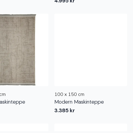
4.995
kr
 cm
100 x 150 cm
askinteppe
Modern Maskinteppe
3.385
kr