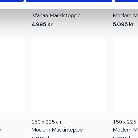
150 x 200 cm
150 x 225
Isfahan Maskinteppe
Modern M
4.995
kr
5.095
kr
150 x 225 cm
150 x 225
e
Modern Maskinteppe
Modern M