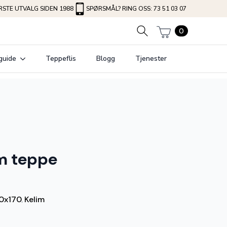
STE UTVALG SIDEN 1988
SPØRSMÅL? RING OSS: 73 51 03 07
0
guide
Teppeflis
Blogg
Tjenester
im teppe
0x170
Kelim
,