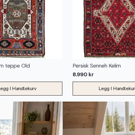
im teppe Old
Persisk Senneh Kelim
8.990
kr
egg I Handlekurv
Legg I Handleku