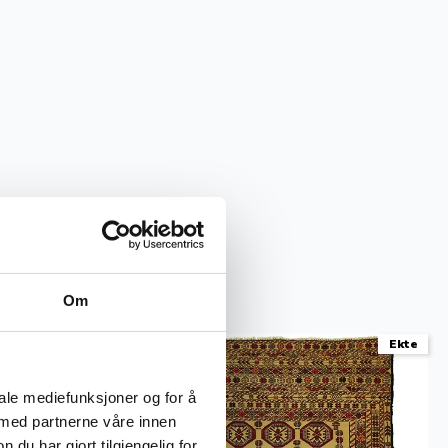
Om
Ekte
Ekte
iale mediefunksjoner og for å
 med partnerne våre innen
u har gjort tilgjengelig for