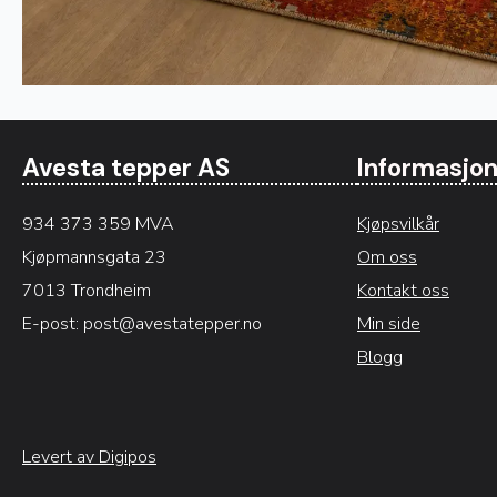
Avesta tepper AS
Informasjo
934 373 359 MVA
Kjøpsvilkår
Kjøpmannsgata 23
Om oss
7013 Trondheim
Kontakt oss
E-post:
post@avestatepper.no
Min side
Blogg
Levert av Digipos