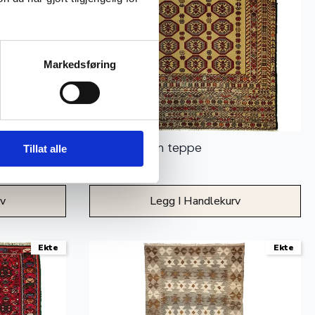
Markedsføring
Soumak Kelim teppe
Tillat alle
11.540
kr
rv
Legg I Handlekurv
Ekte
Ekte