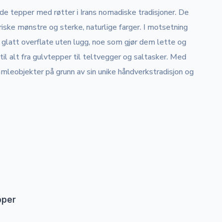
de tepper med røtter i Irans nomadiske tradisjoner. De
iske mønstre og sterke, naturlige farger. I motsetning
n glatt overflate uten lugg, noe som gjør dem lette og
 til alt fra gulvtepper til teltvegger og saltasker. Med
amleobjekter på grunn av sin unike håndverkstradisjon og
pper