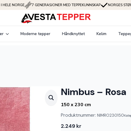
 I HELE NORGE
7 GENERASJONER MED TEPPEKUNNSKAP
NORGES STØR
er
Moderne tepper
Håndknyttet
Kelim
Teppe
Nimbus – Rosa
150 x 230 cm
Produktnummer:
NIMRO230150
Kate
2.249
kr