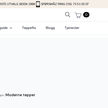
STE UTVALG SIDEN 1988
SPØRSMÅL? RING OSS: 73 51 03 07
0
guide
Teppeflis
Blogg
Tjenester
Moderne tepper
gori: