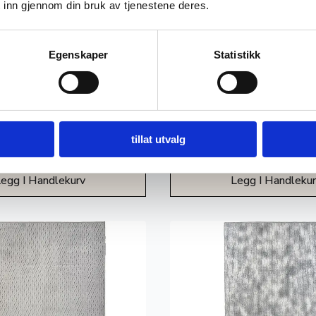
 inn gjennom din bruk av tjenestene deres.
Egenskaper
Statistikk
Cream
Nimbus – Grå
tillat utvalg
990
kr
egg I Handlekurv
Legg I Handleku