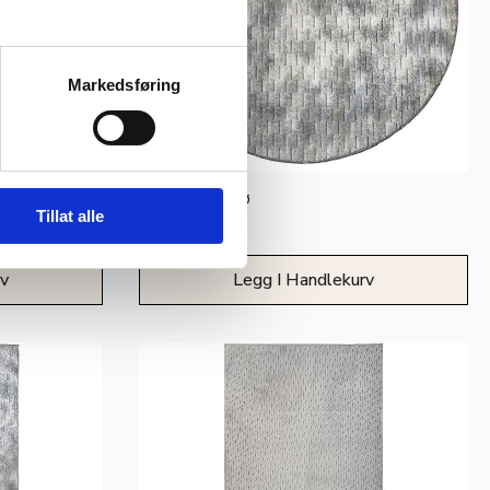
Markedsføring
Vektor – Snø
Tillat alle
899
kr
rv
Legg I Handlekurv