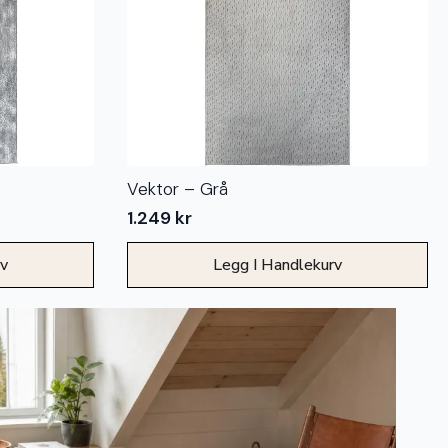
Vektor – Grå
1.249
kr
rv
Legg I Handlekurv