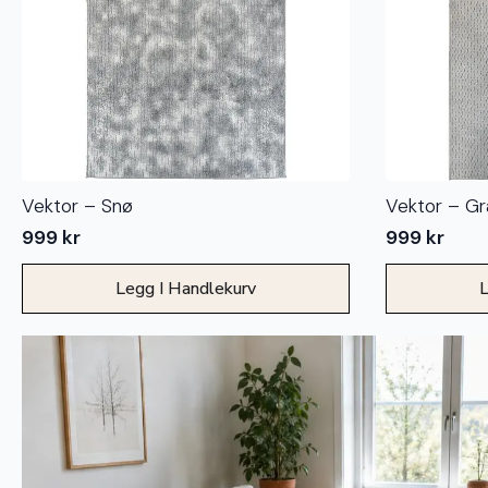
Vektor – Snø
Vektor – Gr
999
kr
999
kr
Legg I Handlekurv
L