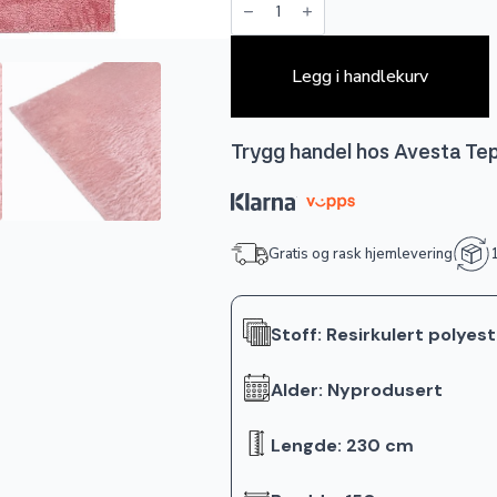
-
Rosa
antall
Legg i handlekurv
Trygg handel hos Avesta Te
Gratis og rask hjemlevering
1
Stoff: Resirkulert polyes
Alder: Nyprodusert
Lengde: 230 cm