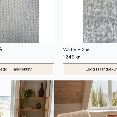
å
Vektor – Snø
1.249
kr
egg I Handlekurv
Legg I Handleku