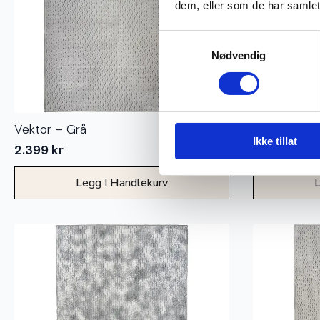
dem, eller som de har samlet
Samtykkevalg
Nødvendig
Vektor – Grå
Nimbus – 
Ikke tillat
2.399
kr
2.249
kr
Legg I Handlekurv
L