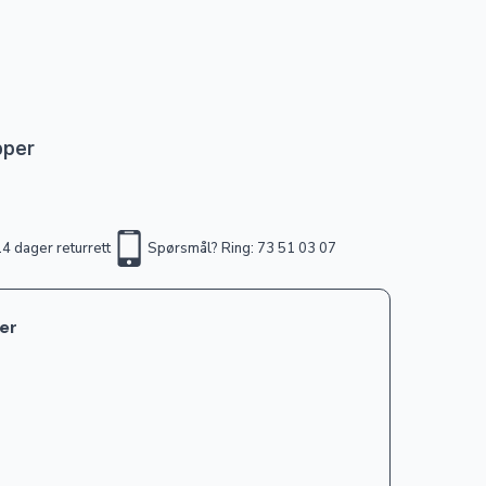
pper
4 dager returrett
Spørsmål? Ring: 73 51 03 07
ter